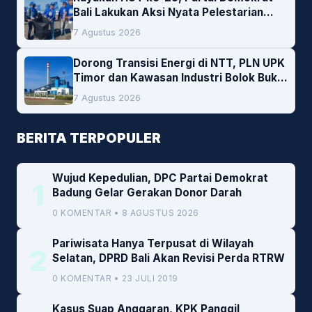
Bali Lakukan Aksi Nyata Pelestarian
Lingkungan
7 Agustus 2026
Dorong Transisi Energi di NTT, PLN UPK
Timor dan Kawasan Industri Bolok Buka
Peluang Investasi Woodchip untuk
7 Agustus 2026
Cofiring PLTU Bolok
BERITA TERPOPULER
Wujud Kepedulian, DPC Partai Demokrat
1
Badung Gelar Gerakan Donor Darah
0 KOMENTAR • 8 AGUSTUS 2026
Pariwisata Hanya Terpusat di Wilayah
2
Selatan, DPRD Bali Akan Revisi Perda RTRW
0 KOMENTAR • 23 JULI 2019
Kasus Suap Anggaran, KPK Panggil