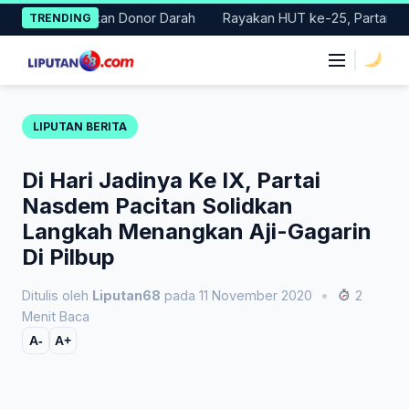
Skip
lar Gerakan Donor Darah
Rayakan HUT ke-25, Partai Demokrat 
TRENDING
to
content
|
LIPUTAN BERITA
Di Hari Jadinya Ke IX, Partai
Nasdem Pacitan Solidkan
Langkah Menangkan Aji-Gagarin
Di Pilbup
Ditulis oleh
Liputan68
pada 11 November 2020
•
2
Menit Baca
A-
A+