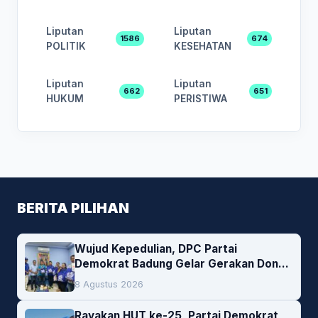
Liputan
Liputan
1586
674
POLITIK
KESEHATAN
Liputan
Liputan
662
651
HUKUM
PERISTIWA
BERITA PILIHAN
Wujud Kepedulian, DPC Partai
Demokrat Badung Gelar Gerakan Donor
Darah
8 Agustus 2026
Rayakan HUT ke-25, Partai Demokrat