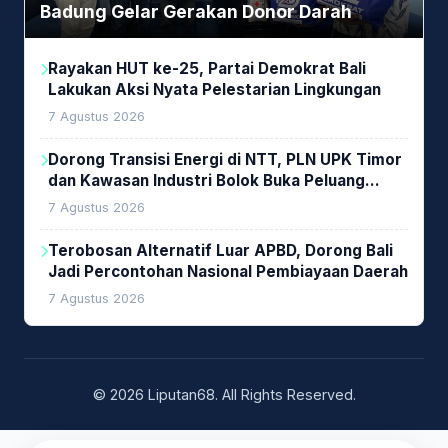
Badung Gelar Gerakan Donor Darah
Rayakan HUT ke-25, Partai Demokrat Bali
Lakukan Aksi Nyata Pelestarian Lingkungan
7 Agustus 2026
Dorong Transisi Energi di NTT, PLN UPK Timor
dan Kawasan Industri Bolok Buka Peluang
Investasi Woodchip untuk Cofiring PLTU Bolok
7 Agustus 2026
Terobosan Alternatif Luar APBD, Dorong Bali
Jadi Percontohan Nasional Pembiayaan Daerah
7 Agustus 2026
© 2026 Liputan68. All Rights Reserved.