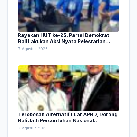
Rayakan HUT ke-25, Partai Demokrat
Bali Lakukan Aksi Nyata Pelestarian
Lingkungan
7 Agustus 2026
Terobosan Alternatif Luar APBD, Dorong
Bali Jadi Percontohan Nasional
Pembiayaan Daerah
7 Agustus 2026