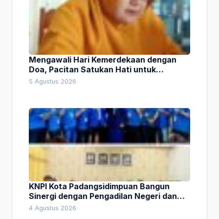
Mengawali Hari Kemerdekaan dengan
Doa, Pacitan Satukan Hati untuk
Indonesia
5 Agustus 2026
KNPI Kota Padangsidimpuan Bangun
Sinergi dengan Pengadilan Negeri dan
DPRD
4 Agustus 2026