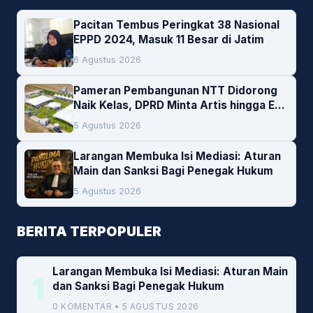
Pacitan Tembus Peringkat 38 Nasional
EPPD 2024, Masuk 11 Besar di Jatim
6 Agustus 2026
Pameran Pembangunan NTT Didorong
Naik Kelas, DPRD Minta Artis hingga EO
Lokal Jadi Prioritas
5 Agustus 2026
Larangan Membuka Isi Mediasi: Aturan
Main dan Sanksi Bagi Penegak Hukum
5 Agustus 2026
BERITA TERPOPULER
Larangan Membuka Isi Mediasi: Aturan Main
1
dan Sanksi Bagi Penegak Hukum
0 KOMENTAR • 5 AGUSTUS 2026