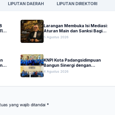
LIPUTAN DAERAH
LIPUTAN DIREKTORI
8
Larangan Membuka Isi Mediasi:
11
Aturan Main dan Sanksi Bagi
Penegak Hukum
5 Agustus 2026
an
KNPI Kota Padangsidimpuan
an
Bangun Sinergi dengan
Pengadilan Negeri dan DPRD
4 Agustus 2026
uas yang wajib ditandai
*