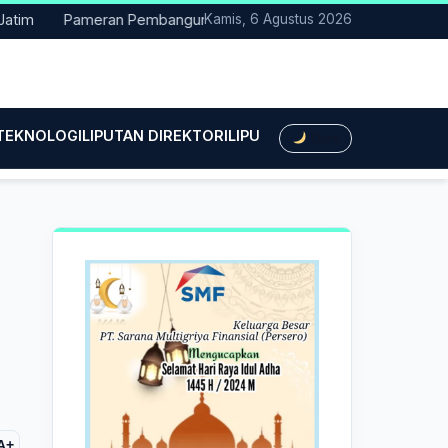
Pameran Pembangunan NTT Didorong Naik Kelas, DPRD Minta Art
Kamis, 6 Agustus 2026
 TEKNOLOGI
LIPUTAN DIREKTORI
LIPUTAN HUKUM
LIPUTAN BIS
Dark
A+