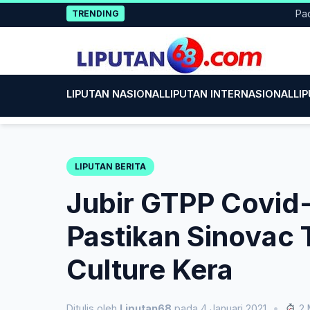
Skip
Pacitan 
TRENDING
to
content
LIPUTAN NASIONAL
LIPUTAN INTERNASIONAL
LI
LIPUTAN BERITA
Jubir GTPP Covid
Pastikan Sinovac
Culture Kera
Ditulis oleh
Liputan68
pada 4 Januari 2021
•
2 