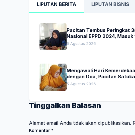
LIPUTAN BERITA
LIPUTAN BISNIS
Pacitan Tembus Peringkat 3
Nasional EPPD 2024, Masuk 
Besar di Jatim
6 Agustus 2026
Mengawali Hari Kemerdeka
dengan Doa, Pacitan Satuk
Hati untuk Indonesia
5 Agustus 2026
Tinggalkan Balasan
Alamat email Anda tidak akan dipublikasikan.
R
Komentar
*