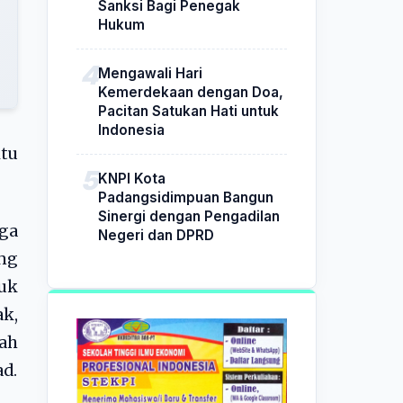
Sanksi Bagi Penegak
Hukum
Mengawali Hari
Kemerdekaan dengan Doa,
Pacitan Satukan Hati untuk
Indonesia
itu
KNPI Kota
Padangsidimpuan Bangun
Sinergi dengan Pengadilan
gga
Negeri dan DPRD
ung
tuk
ak,
ah
d.