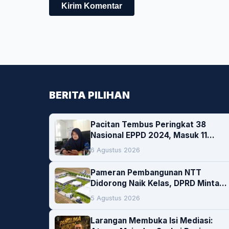
BERITA PILIHAN
Pacitan Tembus Peringkat 38
Nasional EPPD 2024, Masuk 11
Besar di Jatim
6 Agustus 2026
Pameran Pembangunan NTT
Didorong Naik Kelas, DPRD Minta
Artis hingga EO Lokal Jadi
5 Agustus 2026
Prioritas
Larangan Membuka Isi Mediasi: