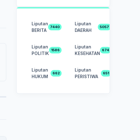
Liputan
Liputan
7440
5057
BERITA
DAERAH
Liputan
Liputan
1586
674
POLITIK
KESEHATAN
Liputan
Liputan
662
651
HUKUM
PERISTIWA