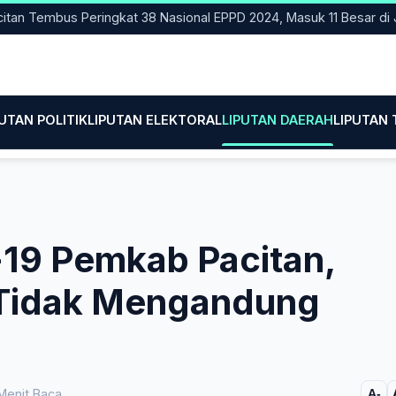
Tembus Peringkat 38 Nasional EPPD 2024, Masuk 11 Besar di Jatim
PUTAN POLITIK
LIPUTAN ELEKTORAL
LIPUTAN DAERAH
LIPUTAN
-19 Pemkab Pacitan,
 Tidak Mengandung
Menit Baca
A-