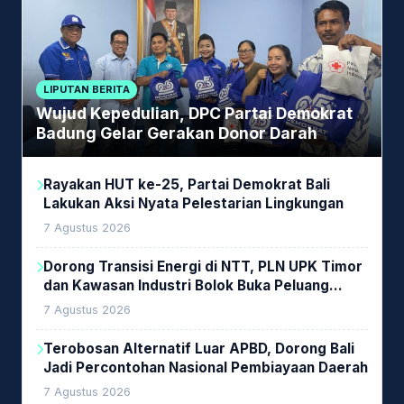
LIPUTAN BERITA
Wujud Kepedulian, DPC Partai Demokrat
Badung Gelar Gerakan Donor Darah
Rayakan HUT ke-25, Partai Demokrat Bali
Lakukan Aksi Nyata Pelestarian Lingkungan
7 Agustus 2026
Dorong Transisi Energi di NTT, PLN UPK Timor
dan Kawasan Industri Bolok Buka Peluang
Investasi Woodchip untuk Cofiring PLTU Bolok
7 Agustus 2026
Terobosan Alternatif Luar APBD, Dorong Bali
Jadi Percontohan Nasional Pembiayaan Daerah
7 Agustus 2026