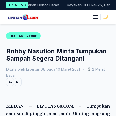
Skip
 Gelar Gerakan Donor Darah
Rayakan HUT ke-25, Partai Demokr
TRENDING
to
content
|
LIPUTAN DAERAH
Bobby Nasution Minta Tumpukan
Sampah Segera Ditangani
Ditulis oleh
Liputan68
pada 10 Maret 2021
•
2 Menit
Baca
A-
A+
MEDAN – LIPUTAN68.COM –
Tumpukan
sampah di pinggir Jalan Jamin Ginting langsung