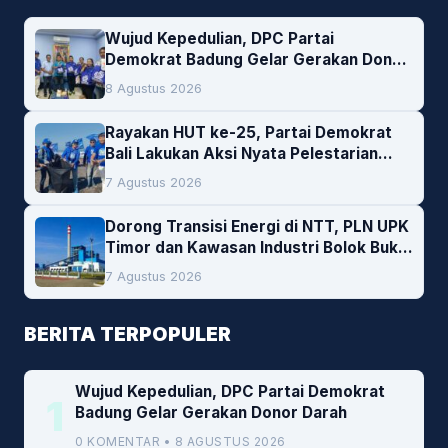
Wujud Kepedulian, DPC Partai
Demokrat Badung Gelar Gerakan Donor
Darah
8 Agustus 2026
Rayakan HUT ke-25, Partai Demokrat
Bali Lakukan Aksi Nyata Pelestarian
Lingkungan
7 Agustus 2026
Dorong Transisi Energi di NTT, PLN UPK
Timor dan Kawasan Industri Bolok Buka
Peluang Investasi Woodchip untuk
7 Agustus 2026
Cofiring PLTU Bolok
BERITA TERPOPULER
Wujud Kepedulian, DPC Partai Demokrat
1
Badung Gelar Gerakan Donor Darah
0 KOMENTAR • 8 AGUSTUS 2026