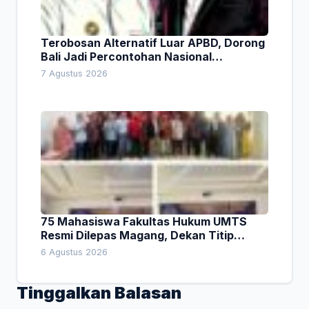
Terobosan Alternatif Luar APBD, Dorong
Bali Jadi Percontohan Nasional
Pembiayaan Daerah
7 Agustus 2026
75 Mahasiswa Fakultas Hukum UMTS
Resmi Dilepas Magang, Dekan Titip
Empat Pesan Penting
6 Agustus 2026
Tinggalkan Balasan