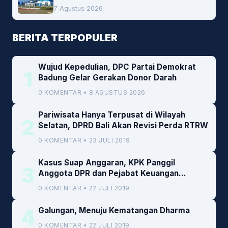
Peluang Investasi Woodchip untuk
7 Agustus 2026
Cofiring PLTU Bolok
BERITA TERPOPULER
Wujud Kepedulian, DPC Partai Demokrat
1
Badung Gelar Gerakan Donor Darah
0 KOMENTAR • 8 AGUSTUS 2026
Pariwisata Hanya Terpusat di Wilayah
2
Selatan, DPRD Bali Akan Revisi Perda RTRW
0 KOMENTAR • 23 JULI 2019
Kasus Suap Anggaran, KPK Panggil
3
Anggota DPR dan Pejabat Keuangan
Kemenkeu
0 KOMENTAR • 22 JULI 2019
4
Galungan, Menuju Kematangan Dharma
0 KOMENTAR • 22 JULI 2019