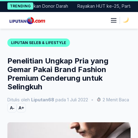
Skip
elar Gerakan Donor Darah
Rayakan HUT ke-25, Partai Demokrat
TRENDING
to
content
|
LIPUTAN SELEB & LIFESTYLE
Penelitian Ungkap Pria yang
Gemar Pakai Brand Fashion
Premium Cenderung untuk
Selingkuh
Ditulis oleh
Liputan68
pada 1 Juli 2022
•
2 Menit Baca
A-
A+