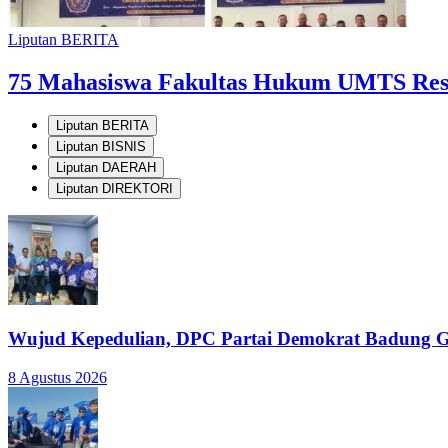
Liputan BERITA
75 Mahasiswa Fakultas Hukum UMTS Resm
Liputan BERITA
Liputan BISNIS
Liputan DAERAH
Liputan DIREKTORI
Wujud Kepedulian, DPC Partai Demokrat Badung G
8 Agustus 2026