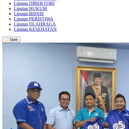
Liputan DIREKTORI
Liputan HUKUM
Liputan BISNIS
Liputan PERISTIWA
Liputan OLAHRAGA
Liputan KESEHATAN
Dark