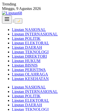
Skip
Trending
to
Minggu, 9 Agustus 2026
content
|
Liputan NASIONAL
Liputan INTERNASIONAL
Liputan POLITIK
Liputan ELEKTORAL
Liputan DAERAH
Liputan TEKNOLOGI
Liputan DIREKTORI
Liputan HUKUM
Liputan BISNIS
Liputan PERISTIWA
Liputan OLAHRAGA
Liputan KESEHATAN
Liputan NASIONAL
Liputan INTERNASIONAL
Liputan POLITIK
Liputan ELEKTORAL
Liputan DAERAH
Liputan TEKNOLOGI