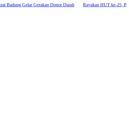
ung Gelar Gerakan Donor Darah
Rayakan HUT ke-25, Partai Demo