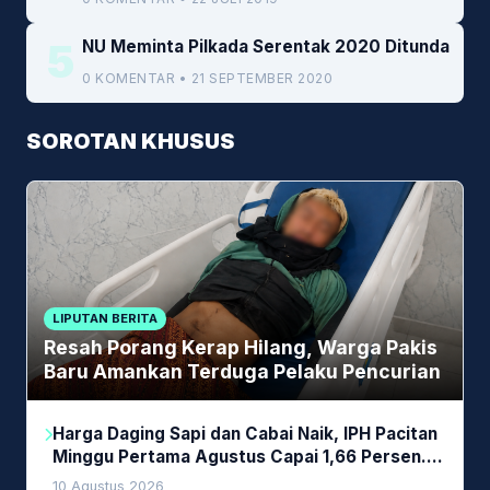
5
NU Meminta Pilkada Serentak 2020 Ditunda
0 KOMENTAR • 21 SEPTEMBER 2020
SOROTAN KHUSUS
LIPUTAN BERITA
Resah Porang Kerap Hilang, Warga Pakis
Baru Amankan Terduga Pelaku Pencurian
Harga Daging Sapi dan Cabai Naik, IPH Pacitan
Minggu Pertama Agustus Capai 1,66 Persen.
Ini Penjelasan Kabag Ayub
10 Agustus 2026