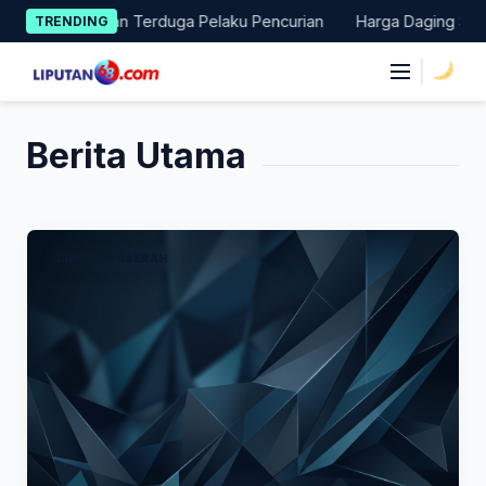
Skip
 Baru Amankan Terduga Pelaku Pencurian
Harga Daging Sapi dan
TRENDING
to
content
|
Berita Utama
LIPUTAN DAERAH