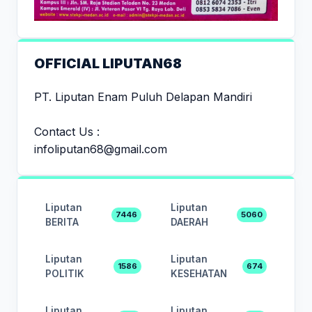
OFFICIAL LIPUTAN68
PT. Liputan Enam Puluh Delapan Mandiri
Contact Us :
infoliputan68@gmail.com
Liputan
Liputan
7446
5060
BERITA
DAERAH
Liputan
Liputan
1586
674
POLITIK
KESEHATAN
Liputan
Liputan