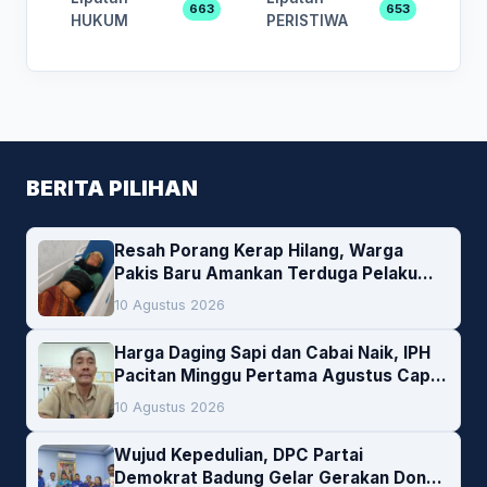
663
653
HUKUM
PERISTIWA
BERITA PILIHAN
Resah Porang Kerap Hilang, Warga
Pakis Baru Amankan Terduga Pelaku
Pencurian
10 Agustus 2026
Harga Daging Sapi dan Cabai Naik, IPH
Pacitan Minggu Pertama Agustus Capai
1,66 Persen. Ini Penjelasan Kabag Ayub
10 Agustus 2026
Wujud Kepedulian, DPC Partai
Demokrat Badung Gelar Gerakan Donor