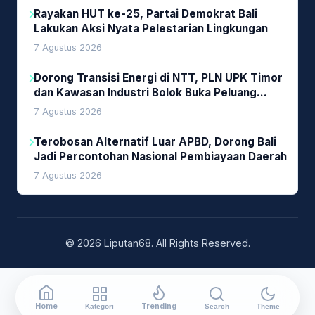
Rayakan HUT ke-25, Partai Demokrat Bali
Lakukan Aksi Nyata Pelestarian Lingkungan
7 Agustus 2026
Dorong Transisi Energi di NTT, PLN UPK Timor
dan Kawasan Industri Bolok Buka Peluang
Investasi Woodchip untuk Cofiring PLTU Bolok
7 Agustus 2026
Terobosan Alternatif Luar APBD, Dorong Bali
Jadi Percontohan Nasional Pembiayaan Daerah
7 Agustus 2026
© 2026 Liputan68. All Rights Reserved.
Home
Trending
Kategori
Search
Theme