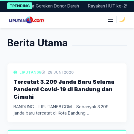
Skip
t Badung Gelar Gerakan Donor Darah
Rayakan HUT ke-25, Parta
TRENDING
to
content
|
Berita Utama
LIPUTAN BERITA
LIPUTAN68
28 JUNI 2020
Tercatat 3.209 Janda Baru Selama
Pandemi Covid-19 di Bandung dan
Cimahi
BANDUNG – LIPUTAN68.COM – Sebanyak 3.209
janda baru tercatat di Kota Bandung…