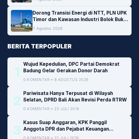
Dorong Transisi Energi di NTT, PLN UPK
Timor dan Kawasan Industri Bolok Buka
Peluang Investasi Woodchip untuk
7 Agustus 2026
Cofiring PLTU Bolok
BERITA TERPOPULER
Wujud Kepedulian, DPC Partai Demokrat
1
Badung Gelar Gerakan Donor Darah
0 KOMENTAR • 8 AGUSTUS 2026
Pariwisata Hanya Terpusat di Wilayah
2
Selatan, DPRD Bali Akan Revisi Perda RTRW
0 KOMENTAR • 23 JULI 2019
Kasus Suap Anggaran, KPK Panggil
3
Anggota DPR dan Pejabat Keuangan
Kemenkeu
0 KOMENTAR • 22 JULI 2019