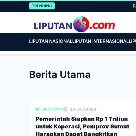
Skip
Rayak
TRENDING
to
content
LIPUTAN NASIONAL
LIPUTAN INTERNASIONAL
LI
Berita Utama
LIPUTAN EKONOMI & KEUANGAN
LIPUTAN68
24 JULI 2020
Pemerintah Siapkan Rp 1 Triliun
untuk Koperasi, Pemprov Sumut
Harapkan Dapat Bangkitkan