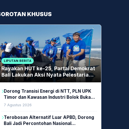
SOROTAN KHUSUS
LIPUTAN BERITA
Rayakan HUT ke-25, Partai Demokrat
Bali Lakukan Aksi Nyata Pelestarian
Lingkungan
Dorong Transisi Energi di NTT, PLN UPK
Timor dan Kawasan Industri Bolok Buka
Peluang Investasi Woodchip untuk
7 Agustus 2026
Cofiring PLTU Bolok
Terobosan Alternatif Luar APBD, Dorong
Bali Jadi Percontohan Nasional