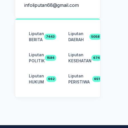
infoliputan68@gmail.com
Liputan
Liputan
7443
5058
BERITA
DAERAH
Liputan
Liputan
1586
674
POLITIK
KESEHATAN
Liputan
Liputan
662
651
HUKUM
PERISTIWA