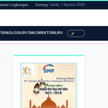
an Lingkungan
Dorong Transisi Energi di NTT, PLN UPK Timor d
Jumat, 7 Agustus 2026
 TEKNOLOGI
LIPUTAN DIREKTORI
LIPUTAN HUKUM
LIPUTAN BIS
Dark