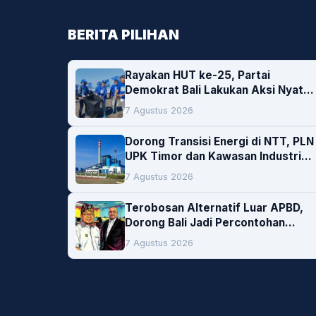
BERITA PILIHAN
Rayakan HUT ke-25, Partai
Demokrat Bali Lakukan Aksi Nyata
Pelestarian Lingkungan
7 Agustus 2026
Dorong Transisi Energi di NTT, PLN
UPK Timor dan Kawasan Industri
Bolok Buka Peluang Investasi
7 Agustus 2026
Woodchip untuk Cofiring PLTU
Bolok
Terobosan Alternatif Luar APBD,
Dorong Bali Jadi Percontohan
Nasional Pembiayaan Daerah
7 Agustus 2026