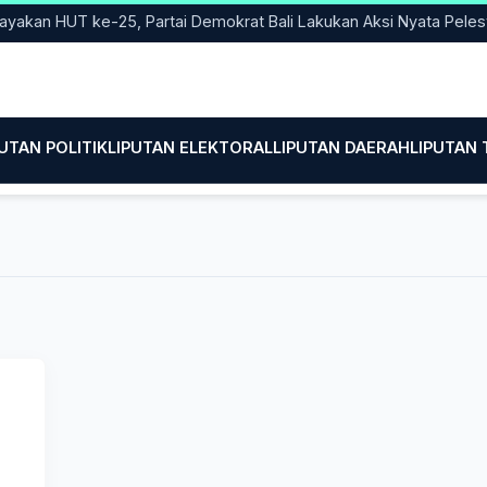
an HUT ke-25, Partai Demokrat Bali Lakukan Aksi Nyata Pelestari
PUTAN POLITIK
LIPUTAN ELEKTORAL
LIPUTAN DAERAH
LIPUTAN