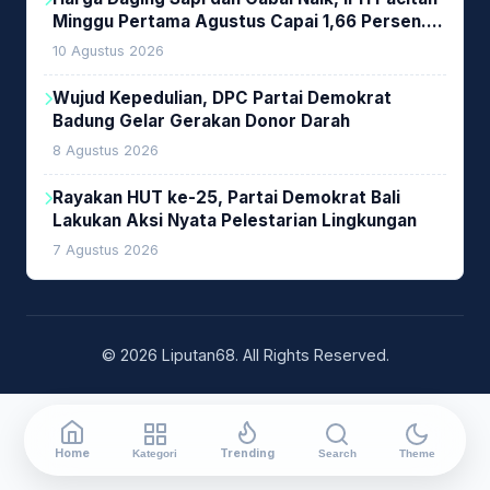
Minggu Pertama Agustus Capai 1,66 Persen.
Ini Penjelasan Kabag Ayub
10 Agustus 2026
Wujud Kepedulian, DPC Partai Demokrat
Badung Gelar Gerakan Donor Darah
8 Agustus 2026
Rayakan HUT ke-25, Partai Demokrat Bali
Lakukan Aksi Nyata Pelestarian Lingkungan
7 Agustus 2026
© 2026 Liputan68. All Rights Reserved.
Home
Trending
Kategori
Search
Theme