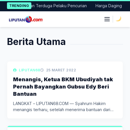
Skip
s Baru Amankan Terduga Pelaku Pencurian
Harga Daging Sapi da
TRENDING
to
content
|
Berita Utama
LIPUTAN KEAGAMAAN
LIPUTAN68
25 MARET 2022
Menangis, Ketua BKM Ubudiyah tak
Pernah Bayangkan Gubsu Edy Beri
Bantuan
LANGKAT – LIPUTAN68.COM — Syahrum Hakim
menangis terharu, setelah menerima bantuan dari…