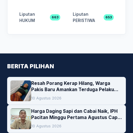
Liputan
Liputan
663
653
HUKUM
PERISTIWA
BERITA PILIHAN
Resah Porang Kerap Hilang, Warga
Pakis Baru Amankan Terduga Pelaku
Pencurian
10 Agustus 2026
Harga Daging Sapi dan Cabai Naik, IPH
Pacitan Minggu Pertama Agustus Capai
1,66 Persen. Ini Penjelasan Kabag Ayub
10 Agustus 2026