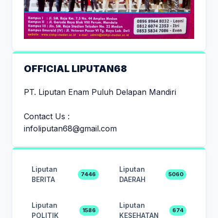
OFFICIAL LIPUTAN68
PT. Liputan Enam Puluh Delapan Mandiri
Contact Us :
infoliputan68@gmail.com
Liputan
Liputan
7446
5060
BERITA
DAERAH
Liputan
Liputan
1586
674
POLITIK
KESEHATAN