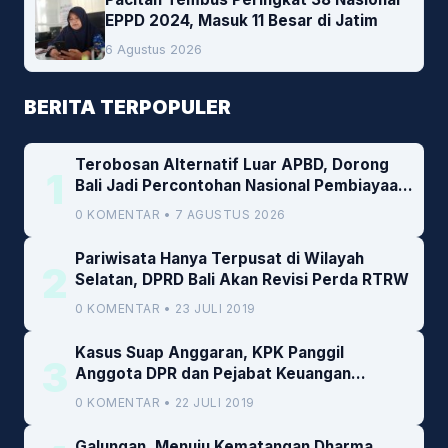
EPPD 2024, Masuk 11 Besar di Jatim
6 Agustus 2026
BERITA TERPOPULER
Terobosan Alternatif Luar APBD, Dorong
1
Bali Jadi Percontohan Nasional Pembiayaan
Daerah
0 KOMENTAR • 7 AGUSTUS 2026
Pariwisata Hanya Terpusat di Wilayah
2
Selatan, DPRD Bali Akan Revisi Perda RTRW
0 KOMENTAR • 23 JULI 2019
Kasus Suap Anggaran, KPK Panggil
3
Anggota DPR dan Pejabat Keuangan
Kemenkeu
0 KOMENTAR • 22 JULI 2019
Galungan, Menuju Kematangan Dharma