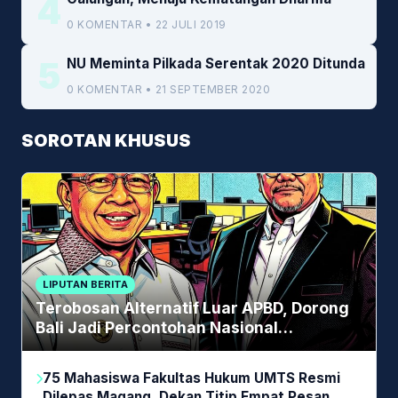
4
0 KOMENTAR • 22 JULI 2019
5
NU Meminta Pilkada Serentak 2020 Ditunda
0 KOMENTAR • 21 SEPTEMBER 2020
SOROTAN KHUSUS
LIPUTAN BERITA
Terobosan Alternatif Luar APBD, Dorong
Bali Jadi Percontohan Nasional
Pembiayaan Daerah
75 Mahasiswa Fakultas Hukum UMTS Resmi
Dilepas Magang, Dekan Titip Empat Pesan