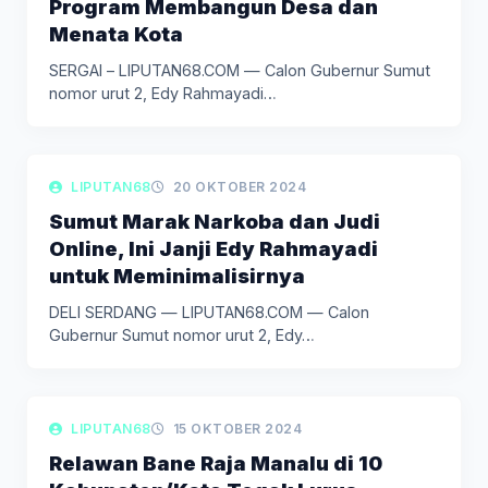
Program Membangun Desa dan
Menata Kota
SERGAI – LIPUTAN68.COM — Calon Gubernur Sumut
nomor urut 2, Edy Rahmayadi…
LIPUTAN POLITIK
LIPUTAN68
20 OKTOBER 2024
Sumut Marak Narkoba dan Judi
Online, Ini Janji Edy Rahmayadi
untuk Meminimalisirnya
DELI SERDANG — LIPUTAN68.COM — Calon
Gubernur Sumut nomor urut 2, Edy…
LIPUTAN POLITIK
LIPUTAN68
15 OKTOBER 2024
Relawan Bane Raja Manalu di 10