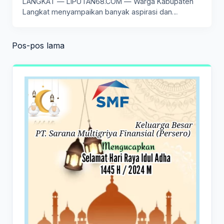
LANGKAT — LIPUTAN68.COM — Warga Kabupaten
Langkat menyampaikan banyak aspirasi dan
harapan…
Navigasi
Pos-pos lama
pos