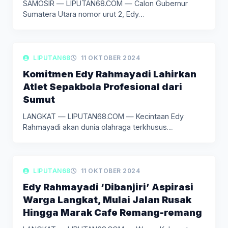
SAMOSIR — LIPUTAN68.COM — Calon Gubernur
Sumatera Utara nomor urut 2, Edy…
LIPUTAN POLITIK
LIPUTAN68
11 OKTOBER 2024
Komitmen Edy Rahmayadi Lahirkan
Atlet Sepakbola Profesional dari
Sumut
LANGKAT — LIPUTAN68.COM — Kecintaan Edy
Rahmayadi akan dunia olahraga terkhusus
sepakbola,…
LIPUTAN POLITIK
LIPUTAN68
11 OKTOBER 2024
Edy Rahmayadi ‘Dibanjiri’ Aspirasi
Warga Langkat, Mulai Jalan Rusak
Hingga Marak Cafe Remang-remang