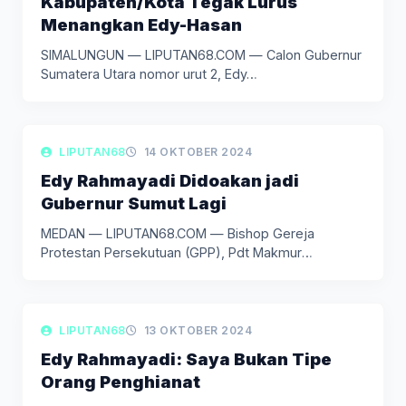
Kabupaten/Kota Tegak Lurus
Menangkan Edy-Hasan
SIMALUNGUN — LIPUTAN68.COM — Calon Gubernur
Sumatera Utara nomor urut 2, Edy…
LIPUTAN KEAGAMAAN
LIPUTAN68
14 OKTOBER 2024
Edy Rahmayadi Didoakan jadi
Gubernur Sumut Lagi
MEDAN — LIPUTAN68.COM — Bishop Gereja
Protestan Persekutuan (GPP), Pdt Makmur
Simaremare…
LIPUTAN POLITIK
LIPUTAN68
13 OKTOBER 2024
Edy Rahmayadi: Saya Bukan Tipe
Orang Penghianat