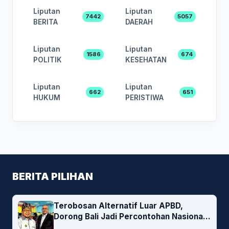
Liputan
Liputan
7442
5057
BERITA
DAERAH
Liputan
Liputan
1586
674
POLITIK
KESEHATAN
Liputan
Liputan
662
651
HUKUM
PERISTIWA
BERITA PILIHAN
Terobosan Alternatif Luar APBD,
Dorong Bali Jadi Percontohan Nasional
Pembiayaan Daerah