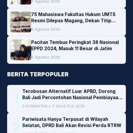
7 Agustus 2026
75 Mahasiswa Fakultas Hukum UMTS
Resmi Dilepas Magang, Dekan Titip
Empat Pesan Penting
6 Agustus 2026
Pacitan Tembus Peringkat 38 Nasional
EPPD 2024, Masuk 11 Besar di Jatim
6 Agustus 2026
BERITA TERPOPULER
Terobosan Alternatif Luar APBD, Dorong
1
Bali Jadi Percontohan Nasional Pembiayaan
Daerah
0 KOMENTAR • 7 AGUSTUS 2026
Pariwisata Hanya Terpusat di Wilayah
2
Selatan, DPRD Bali Akan Revisi Perda RTRW