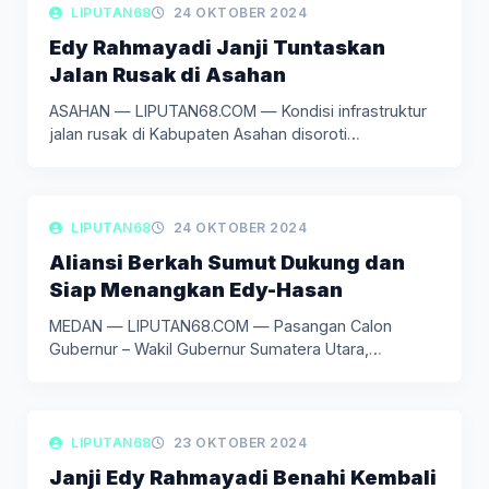
LIPUTAN POLITIK
LIPUTAN68
24 OKTOBER 2024
Edy Rahmayadi Janji Tuntaskan
Jalan Rusak di Asahan
ASAHAN — LIPUTAN68.COM — Kondisi infrastruktur
jalan rusak di Kabupaten Asahan disoroti…
LIPUTAN POLITIK
LIPUTAN68
24 OKTOBER 2024
Aliansi Berkah Sumut Dukung dan
Siap Menangkan Edy-Hasan
MEDAN — LIPUTAN68.COM — Pasangan Calon
Gubernur – Wakil Gubernur Sumatera Utara,…
LIPUTAN POLITIK
LIPUTAN68
23 OKTOBER 2024
Janji Edy Rahmayadi Benahi Kembali