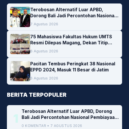
Terobosan Alternatif Luar APBD,
Dorong Bali Jadi Percontohan Nasional
Pembiayaan Daerah
7 Agustus 2026
75 Mahasiswa Fakultas Hukum UMTS
Resmi Dilepas Magang, Dekan Titip
Empat Pesan Penting
6 Agustus 2026
Pacitan Tembus Peringkat 38 Nasional
EPPD 2024, Masuk 11 Besar di Jatim
6 Agustus 2026
BERITA TERPOPULER
Terobosan Alternatif Luar APBD, Dorong
1
Bali Jadi Percontohan Nasional Pembiayaan
Daerah
0 KOMENTAR • 7 AGUSTUS 2026