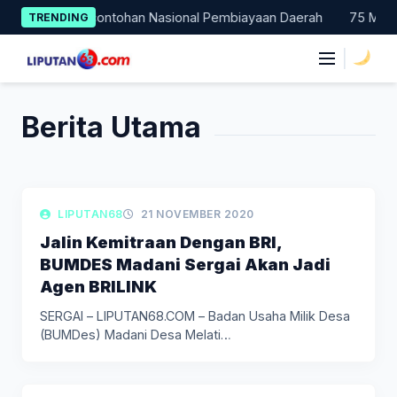
Skip
 Bali Jadi Percontohan Nasional Pembiayaan Daerah
75 Mahasis
TRENDING
to
content
|
Berita Utama
LIPUTAN BISNIS
LIPUTAN68
21 NOVEMBER 2020
Jalin Kemitraan Dengan BRI,
BUMDES Madani Sergai Akan Jadi
Agen BRILINK
SERGAI – LIPUTAN68.COM – Badan Usaha Milik Desa
(BUMDes) Madani Desa Melati…