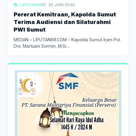
LIPUTAN BERITA
LIPUTAN68
20 JUNI 2020
Pererat Kemitraan, Kapolda Sumut
Terima Audiensi dan Silaturahmi
PWI Sumut
MEDAN – LIPUTAN68.COM – Kapolda Sumut Irjen Pol.
Drs. Martuani Sormin, M.Si…