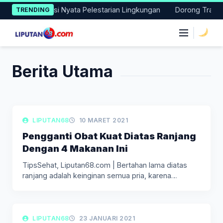
Skip
i Lakukan Aksi Nyata Pelestarian Lingkungan
Dorong Transisi 
TRENDING
to
content
|
Berita Utama
LIPUTAN KESEHATAN
LIPUTAN68
10 MARET 2021
Pengganti Obat Kuat Diatas Ranjang
Dengan 4 Makanan Ini
TipsSehat, Liputan68.com | Bertahan lama diatas
ranjang adalah keinginan semua pria, karena…
LIPUTAN KESEHATAN
LIPUTAN68
23 JANUARI 2021