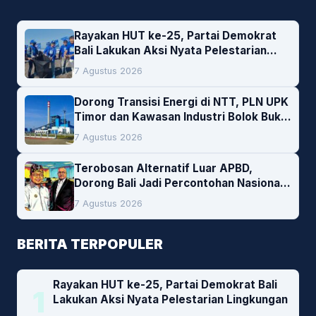
Rayakan HUT ke-25, Partai Demokrat
Bali Lakukan Aksi Nyata Pelestarian
Lingkungan
7 Agustus 2026
Dorong Transisi Energi di NTT, PLN UPK
Timor dan Kawasan Industri Bolok Buka
Peluang Investasi Woodchip untuk
7 Agustus 2026
Cofiring PLTU Bolok
Terobosan Alternatif Luar APBD,
Dorong Bali Jadi Percontohan Nasional
Pembiayaan Daerah
7 Agustus 2026
BERITA TERPOPULER
Rayakan HUT ke-25, Partai Demokrat Bali
1
Lakukan Aksi Nyata Pelestarian Lingkungan