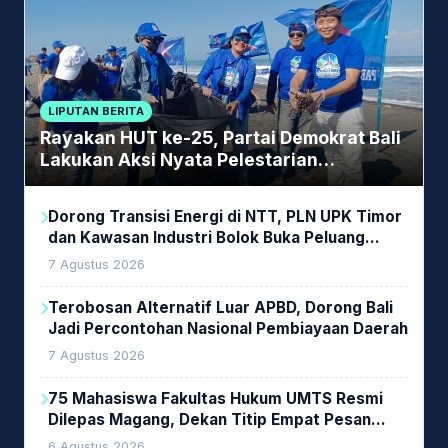
LIPUTAN BERITA
Rayakan HUT ke-25, Partai Demokrat Bali
Lakukan Aksi Nyata Pelestarian
Lingkungan
Dorong Transisi Energi di NTT, PLN UPK Timor
dan Kawasan Industri Bolok Buka Peluang
Investasi Woodchip untuk Cofiring PLTU Bolok
7 Agustus 2026
Terobosan Alternatif Luar APBD, Dorong Bali
Jadi Percontohan Nasional Pembiayaan Daerah
7 Agustus 2026
75 Mahasiswa Fakultas Hukum UMTS Resmi
Dilepas Magang, Dekan Titip Empat Pesan
Penting
6 Agustus 2026