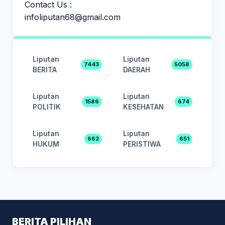
Contact Us :
infoliputan68@gmail.com
Liputan
Liputan
7443
5058
BERITA
DAERAH
Liputan
Liputan
1586
674
POLITIK
KESEHATAN
Liputan
Liputan
662
651
HUKUM
PERISTIWA
BERITA PILIHAN