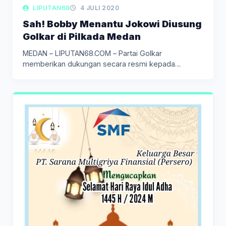
LIPUTAN BERITA
LIPUTAN68
4 JULI 2020
Sah! Bobby Menantu Jokowi Diusung
Golkar di Pilkada Medan
MEDAN – LIPUTAN68.COM – Partai Golkar
memberikan dukungan secara resmi kepada
Bobby…