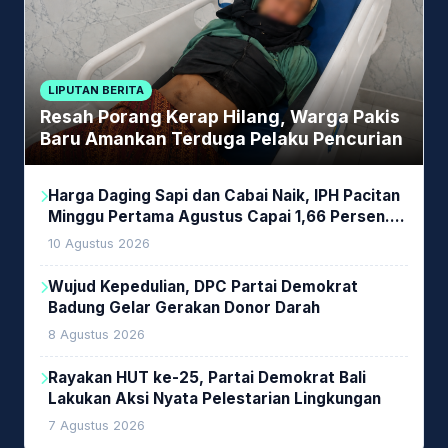
LIPUTAN BERITA
Resah Porang Kerap Hilang, Warga Pakis
Baru Amankan Terduga Pelaku Pencurian
Harga Daging Sapi dan Cabai Naik, IPH Pacitan
Minggu Pertama Agustus Capai 1,66 Persen.
Ini Penjelasan Kabag Ayub
10 Agustus 2026
Wujud Kepedulian, DPC Partai Demokrat
Badung Gelar Gerakan Donor Darah
8 Agustus 2026
Rayakan HUT ke-25, Partai Demokrat Bali
Lakukan Aksi Nyata Pelestarian Lingkungan
7 Agustus 2026