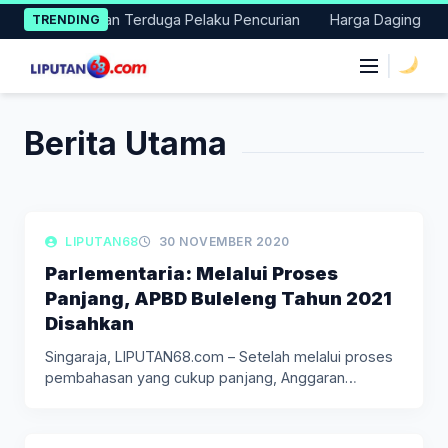
Skip
s Baru Amankan Terduga Pelaku Pencurian
Harga Daging Sapi d
TRENDING
to
content
|
Berita Utama
LIPUTAN DAERAH
LIPUTAN68
30 NOVEMBER 2020
Parlementaria: Melalui Proses
Panjang, APBD Buleleng Tahun 2021
Disahkan
Singaraja, LIPUTAN68.com – Setelah melalui proses
pembahasan yang cukup panjang, Anggaran
Pendapatan…