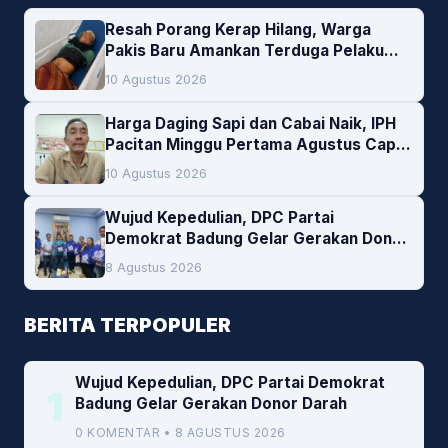
Resah Porang Kerap Hilang, Warga
Pakis Baru Amankan Terduga Pelaku
Pencurian
10 Agustus 2026
Harga Daging Sapi dan Cabai Naik, IPH
Pacitan Minggu Pertama Agustus Capai
1,66 Persen. Ini Penjelasan Kabag Ayub
10 Agustus 2026
Wujud Kepedulian, DPC Partai
Demokrat Badung Gelar Gerakan Donor
Darah
8 Agustus 2026
BERITA TERPOPULER
Wujud Kepedulian, DPC Partai Demokrat
1
Badung Gelar Gerakan Donor Darah
0 KOMENTAR • 8 AGUSTUS 2026