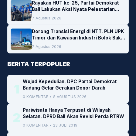
Rayakan HUT ke-25, Partai Demokrat
Bali Lakukan Aksi Nyata Pelestarian
Lingkungan
7 Agustus 2026
Dorong Transisi Energi di NTT, PLN UPK
Timor dan Kawasan Industri Bolok Buka
Peluang Investasi Woodchip untuk
7 Agustus 2026
Cofiring PLTU Bolok
BERITA TERPOPULER
Wujud Kepedulian, DPC Partai Demokrat
1
Badung Gelar Gerakan Donor Darah
0 KOMENTAR • 8 AGUSTUS 2026
Pariwisata Hanya Terpusat di Wilayah
2
Selatan, DPRD Bali Akan Revisi Perda RTRW
0 KOMENTAR • 23 JULI 2019