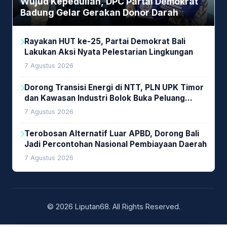
Wujud Kepedulian, DPC Partai Demokrat
Badung Gelar Gerakan Donor Darah
Rayakan HUT ke-25, Partai Demokrat Bali
Lakukan Aksi Nyata Pelestarian Lingkungan
7 Agustus 2026
Dorong Transisi Energi di NTT, PLN UPK Timor
dan Kawasan Industri Bolok Buka Peluang
Investasi Woodchip untuk Cofiring PLTU Bolok
7 Agustus 2026
Terobosan Alternatif Luar APBD, Dorong Bali
Jadi Percontohan Nasional Pembiayaan Daerah
7 Agustus 2026
© 2026 Liputan68. All Rights Reserved.