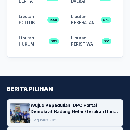
BERITA
DAERAH
Liputan
Liputan
1586
674
POLITIK
KESEHATAN
Liputan
Liputan
662
651
HUKUM
PERISTIWA
BERITA PILIHAN
Wujud Kepedulian, DPC Partai
Demokrat Badung Gelar Gerakan Donor
Darah
8 Agustus 2026