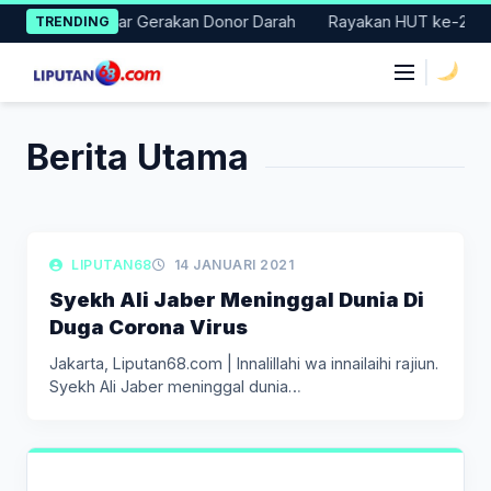
Skip
rat Badung Gelar Gerakan Donor Darah
Rayakan HUT ke-25, Par
TRENDING
to
content
|
Berita Utama
LIPUTAN BERITA
LIPUTAN68
14 JANUARI 2021
Syekh Ali Jaber Meninggal Dunia Di
Duga Corona Virus
Jakarta, Liputan68.com | Innalillahi wa innailaihi rajiun.
Syekh Ali Jaber meninggal dunia…