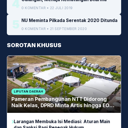
4
0 KOMENTAR • 22 JULI 2019
5
NU Meminta Pilkada Serentak 2020 Ditunda
0 KOMENTAR • 21 SEPTEMBER 2020
SOROTAN KHUSUS
LIPUTAN DAERAH
Pameran Pembangunan NTT Didorong
Naik Kelas, DPRD Minta Artis hingga EO
Lokal Jadi Prioritas
Larangan Membuka Isi Mediasi: Aturan Main
dan Sanksi Bagi Penegak Hukum