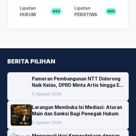
Liputan
Liputan
662
650
HUKUM
PERISTIWA
BERITA PILIHAN
Pameran Pembangunan NTT Didorong
Naik Kelas, DPRD Minta Artis hingga EO
Lokal Jadi Prioritas
5 Agustus 2026
Larangan Membuka Isi Mediasi: Aturan
Main dan Sanksi Bagi Penegak Hukum
5 Agustus 2026
Mengawali Hari Kemerdekaan dengan