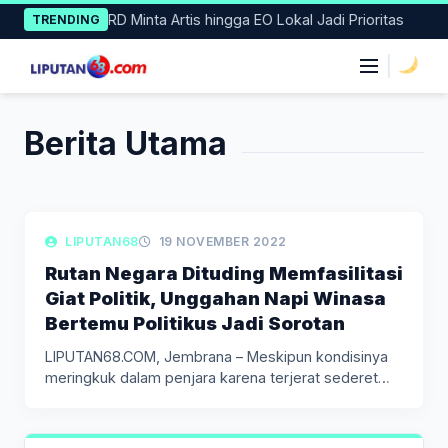
Skip
Kelas, DPRD Minta Artis hingga EO Lokal Jadi Prioritas
Lara
TRENDING
to
content
|
Berita Utama
LIPUTAN BERITA
LIPUTAN68
19 NOVEMBER 2022
Rutan Negara Dituding Memfasilitasi
Giat Politik, Unggahan Napi Winasa
Bertemu Politikus Jadi Sorotan
LIPUTAN68.COM, Jembrana – Meskipun kondisinya
meringkuk dalam penjara karena terjerat sederet
kasus…