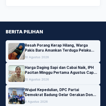
BERITA PILIHAN
Resah Porang Kerap Hilang, Warga
Pakis Baru Amankan Terduga Pelaku
Pencurian
10 Agustus 2026
Harga Daging Sapi dan Cabai Naik, IPH
Pacitan Minggu Pertama Agustus Capai
1,66 Persen. Ini Penjelasan Kabag Ayub
10 Agustus 2026
Wujud Kepedulian, DPC Partai
Demokrat Badung Gelar Gerakan Donor
Darah
8 Agustus 2026