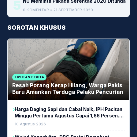
5
NU Meminta Pilkada Serentak 2020 Ditunda
0 KOMENTAR • 21 SEPTEMBER 2020
SOROTAN KHUSUS
LIPUTAN BERITA
Resah Porang Kerap Hilang, Warga Pakis
Baru Amankan Terduga Pelaku Pencurian
Harga Daging Sapi dan Cabai Naik, IPH Pacitan
Minggu Pertama Agustus Capai 1,66 Persen.
Ini Penjelasan Kabag Ayub
10 Agustus 2026