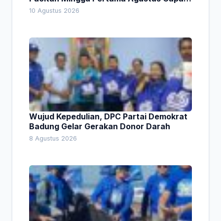
1,66 Persen. Ini Penjelasan Kabag Ayub
10 Agustus 2026
Wujud Kepedulian, DPC Partai Demokrat
Badung Gelar Gerakan Donor Darah
8 Agustus 2026