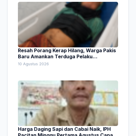
Resah Porang Kerap Hilang, Warga Pakis
Baru Amankan Terduga Pelaku
Pencurian
10 Agustus 2026
Harga Daging Sapi dan Cabai Naik, IPH
Pacitan Minggu Pertama Agustus Capai