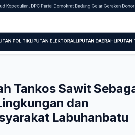
dulian, DPC Partai Demokrat Badung Gelar Gerakan Donor Darah
PUTAN POLITIK
LIPUTAN ELEKTORAL
LIPUTAN DAERAH
LIPUTAN
ah Tankos Sawit Sebaga
Lingkungan dan
syarakat Labuhanbatu