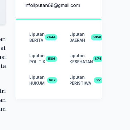
infoliputan68@gmail.com
Liputan
Liputan
7444
5058
kan
BERITA
DAERAH
at
Liputan
Liputan
nsi
1586
674
POLITIK
KESEHATAN
ta
Liputan
Liputan
662
651
HUKUM
PERISTIWA
ri
dan
am