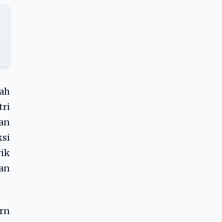
lah
tri
an
si
ik
gan
urn