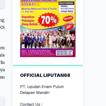
ang
PKS
aru
is
lu
nya
OFFICIAL LIPUTAN68
nan
PT. Liputan Enam Puluh
Delapan Mandiri
Contact Us :