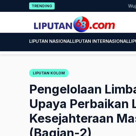
Skip
Wujud Kepe
TRENDING
to
content
LIPUTAN NASIONAL
LIPUTAN INTERNASIONAL
LI
LIPUTAN KOLOM
Pengelolaan Limb
Upaya Perbaikan 
Kesejahteraan Ma
(Bagian-2)