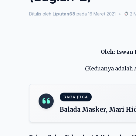
Ditulis oleh
Liputan68
pada 16 Maret 2021
•
2 M
Oleh: Iswan
(Keduanya adalah A
BACA JUGA
Balada Masker, Mari Hi