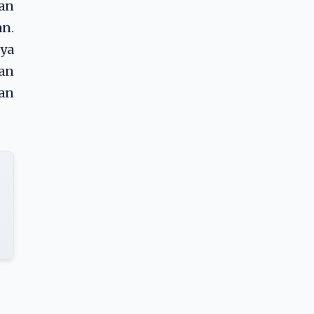
dan
an.
aya
kan
an