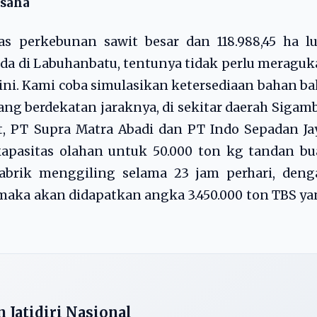
Usaha
s perkebunan sawit besar dan 118.988,45 ha lu
ada di Labuhanbatu, tentunya tidak perlu meragu
 ini. Kami coba simulasikan ketersediaan bahan b
ng berdekatan jaraknya, di sekitar daerah Sigam
, PT Supra Matra Abadi dan PT Indo Sepadan Ja
apasitas olahan untuk 50.000 ton kg tandan bu
pabrik menggiling selama 23 jam perhari, deng
, maka akan didapatkan angka 3.450.000 ton TBS y
 Jatidiri Nasional