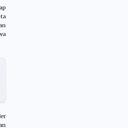
iap
eta
kan
wa
er
kan