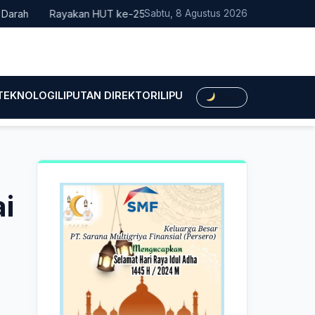
Rayakan HUT ke-25, Partai Demokrat Bali Lakukan Aksi Nyata P
Sabtu, 8 Agustus 2026
 TEKNOLOGI
LIPUTAN DIREKTORI
LIPUTAN HUKUM
LIPUTAN BIS
Dark
i