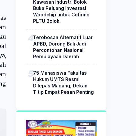
Kawasan Industri Bolok
Buka Peluang Investasi
Woodchip untuk Cofiring
as
PLTU Bolok
kan
aku
Terobosan Alternatif Luar
APBD, Dorong Bali Jadi
bal
Percontohan Nasional
ya,
Pembiayaan Daerah
ah
75 Mahasiswa Fakultas
an
Hukum UMTS Resmi
ang
Dilepas Magang, Dekan
Titip Empat Pesan Penting