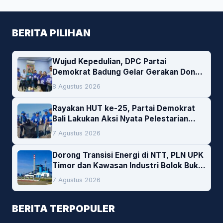
BERITA PILIHAN
Wujud Kepedulian, DPC Partai
Demokrat Badung Gelar Gerakan Donor
Darah
8 Agustus 2026
Rayakan HUT ke-25, Partai Demokrat
Bali Lakukan Aksi Nyata Pelestarian
Lingkungan
7 Agustus 2026
Dorong Transisi Energi di NTT, PLN UPK
Timor dan Kawasan Industri Bolok Buka
Peluang Investasi Woodchip untuk
7 Agustus 2026
Cofiring PLTU Bolok
BERITA TERPOPULER