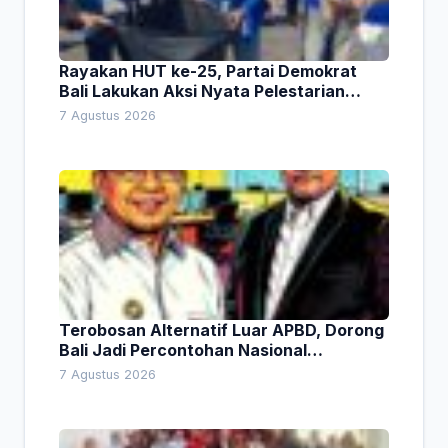
Rayakan HUT ke-25, Partai Demokrat
Bali Lakukan Aksi Nyata Pelestarian
Lingkungan
7 Agustus 2026
Terobosan Alternatif Luar APBD, Dorong
Bali Jadi Percontohan Nasional
Pembiayaan Daerah
7 Agustus 2026