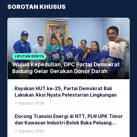
SOROTAN KHUSUS
LIPUTAN BERITA
Wujud Kepedulian, DPC Partai Demokrat
Badung Gelar Gerakan Donor Darah
Rayakan HUT ke-25, Partai Demokrat Bali
Lakukan Aksi Nyata Pelestarian Lingkungan
7 Agustus 2026
Dorong Transisi Energi di NTT, PLN UPK Timor
dan Kawasan Industri Bolok Buka Peluang
Investasi Woodchip untuk Cofiring PLTU Bolok
7 Agustus 2026