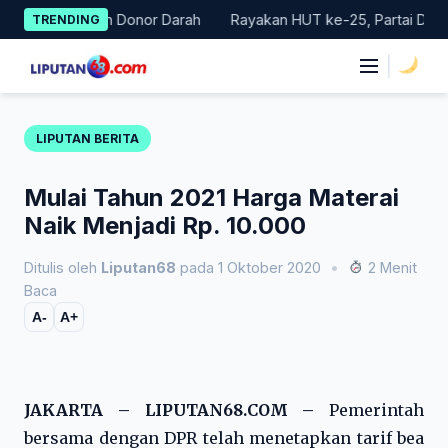
Skip
 Gerakan Donor Darah
Rayakan HUT ke-25, Partai Demokrat Bal
TRENDING
to
content
|
LIPUTAN BERITA
Mulai Tahun 2021 Harga Materai
Naik Menjadi Rp. 10.000
Ditulis oleh
Liputan68
pada 1 Oktober 2020
•
2 Menit
Baca
A-
A+
JAKARTA – LIPUTAN68.COM –
Pemerintah
bersama dengan DPR telah menetapkan tarif bea