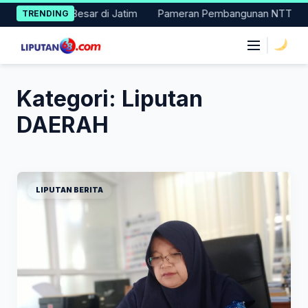
Skip
k 11 Besar di Jatim
Pameran Pembangunan NTT Didorong Naik K
TRENDING
to
content
|
Kategori:
Liputan
DAERAH
LIPUTAN BERITA