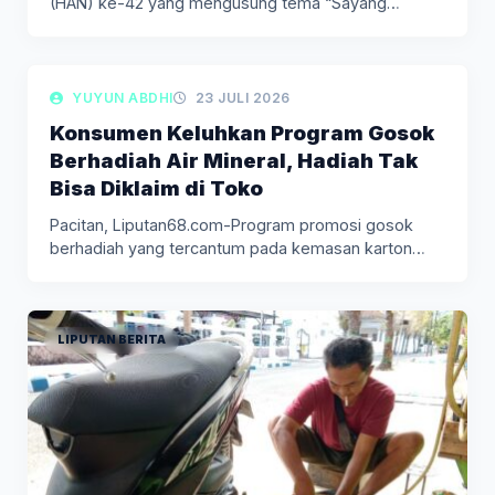
(HAN) ke-42 yang mengusung tema “Sayang…
LIPUTAN BERITA
YUYUN ABDHI
23 JULI 2026
Konsumen Keluhkan Program Gosok
Berhadiah Air Mineral, Hadiah Tak
Bisa Diklaim di Toko
Pacitan, Liputan68.com-Program promosi gosok
berhadiah yang tercantum pada kemasan karton
salah satu…
LIPUTAN BERITA