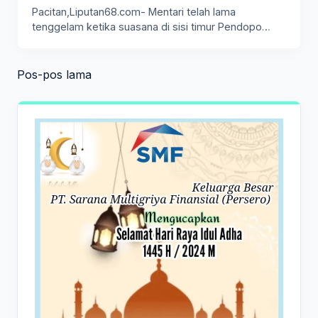
Pacitan,Liputan68.com- Mentari telah lama
tenggelam ketika suasana di sisi timur Pendopo
Kabupaten…
Navigasi
Pos-pos lama
pos