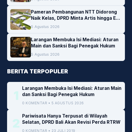
Pameran Pembangunan NTT Didorong
Naik Kelas, DPRD Minta Artis hingga EO
Lokal Jadi Prioritas
5 Agustus 2026
Larangan Membuka Isi Mediasi: Aturan
Main dan Sanksi Bagi Penegak Hukum
5 Agustus 2026
BERITA TERPOPULER
Larangan Membuka Isi Mediasi: Aturan Main
1
dan Sanksi Bagi Penegak Hukum
0 KOMENTAR • 5 AGUSTUS 2026
Pariwisata Hanya Terpusat di Wilayah
2
Selatan, DPRD Bali Akan Revisi Perda RTRW
0 KOMENTAR • 23 JULI 2019