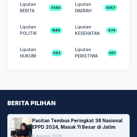
Liputan
Liputan
7440
5057
BERITA
DAERAH
Liputan
Liputan
1586
674
POLITIK
KESEHATAN
Liputan
Liputan
662
651
HUKUM
PERISTIWA
BERITA PILIHAN
Pacitan Tembus Peringkat 38 Nasional
EPPD 2024, Masuk 11 Besar di Jatim
6 Agustus 2026