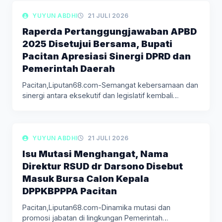
LIPUTAN BERITA
YUYUN ABDHI
21 JULI 2026
Raperda Pertanggungjawaban APBD
2025 Disetujui Bersama, Bupati
Pacitan Apresiasi Sinergi DPRD dan
Pemerintah Daerah
Pacitan,Liputan68.com-Semangat kebersamaan dan
sinergi antara eksekutif dan legislatif kembali
tercermin dalam Rapat…
LIPUTAN BERITA
YUYUN ABDHI
21 JULI 2026
Isu Mutasi Menghangat, Nama
Direktur RSUD dr Darsono Disebut
Masuk Bursa Calon Kepala
DPPKBPPPA Pacitan
Pacitan,Liputan68.com-Dinamika mutasi dan
promosi jabatan di lingkungan Pemerintah