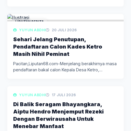
Kabupaten Pacitan kembali menjadi…
LIPUTAN BERITA
YUYUN ABDHI
20 JULI 2026
Sehari Jelang Penutupan,
Pendaftaran Calon Kades Ketro
Masih Nihil Peminat
Pacitan,Liputan68.com-Menjelang berakhirnya masa
pendaftaran bakal calon Kepala Desa Ketro,
Kecamatan Kebonagung, Kabupaten…
LIPUTAN BERITA
YUYUN ABDHI
17 JULI 2026
Di Balik Seragam Bhayangkara,
Aiptu Hendro Menjemput Rezeki
Dengan Berwirausaha Untuk
Menebar Manfaat