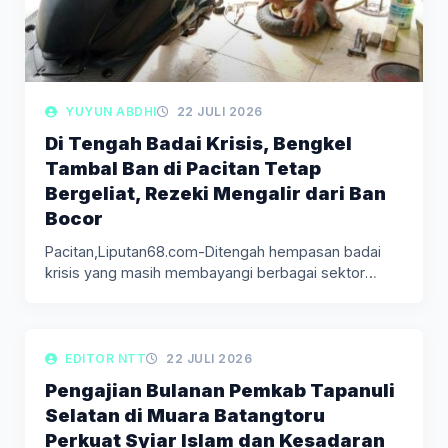
YUYUN ABDHI
22 JULI 2026
Di Tengah Badai Krisis, Bengkel
Tambal Ban di Pacitan Tetap
Bergeliat, Rezeki Mengalir dari Ban
Bocor
Pacitan,Liputan68.com-Ditengah hempasan badai
krisis yang masih membayangi berbagai sektor
usaha, jasa tambal…
LIPUTAN BERITA
EDITOR NTT
22 JULI 2026
Pengajian Bulanan Pemkab Tapanuli
Selatan di Muara Batangtoru
Perkuat Syiar Islam dan Kesadaran