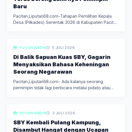
Baru
Pacitan,Liputan68.com-Tahapan Pemilihan Kepala
Desa (Pilkades) Serentak 2026 di Kabupaten Pacitan
mulai bergulir.…
LIPUTAN BERITA
YUYUN ABDHI
5 JULI 2026
Di Balik Sapuan Kuas SBY, Gagarin
Menyaksikan Bahasa Keheningan
Seorang Negarawan
Pacitan,Liputan68.com- Ada kalanya seorang
pemimpin tidak lagi berbicara melalui pidato atau
kebijakan.…
LIPUTAN BERITA
YUYUN ABDHI
3 JULI 2026
SBY Kembali Pulang Kampung,
Disambut Hangat dengan Ucapan