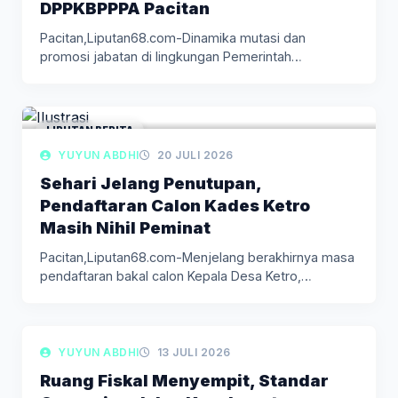
DPPKBPPPA Pacitan
Pacitan,Liputan68.com-Dinamika mutasi dan
promosi jabatan di lingkungan Pemerintah
Kabupaten Pacitan kembali menjadi…
LIPUTAN BERITA
YUYUN ABDHI
20 JULI 2026
Sehari Jelang Penutupan,
Pendaftaran Calon Kades Ketro
Masih Nihil Peminat
Pacitan,Liputan68.com-Menjelang berakhirnya masa
pendaftaran bakal calon Kepala Desa Ketro,
Kecamatan Kebonagung, Kabupaten…
LIPUTAN BERITA
YUYUN ABDHI
13 JULI 2026
Ruang Fiskal Menyempit, Standar