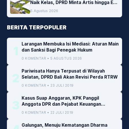
Naik Kelas, DPRD Minta Artis hingga EO
Lokal Jadi Prioritas
5 Agustus 2026
BERITA TERPOPULER
Larangan Membuka Isi Mediasi: Aturan Main
1
dan Sanksi Bagi Penegak Hukum
0 KOMENTAR • 5 AGUSTUS 2026
Pariwisata Hanya Terpusat di Wilayah
2
Selatan, DPRD Bali Akan Revisi Perda RTRW
0 KOMENTAR • 23 JULI 2019
Kasus Suap Anggaran, KPK Panggil
3
Anggota DPR dan Pejabat Keuangan
Kemenkeu
0 KOMENTAR • 22 JULI 2019
Galungan, Menuju Kematangan Dharma