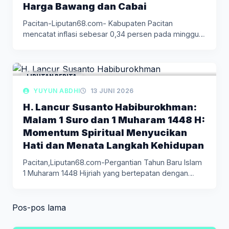
Harga Bawang dan Cabai
Pacitan-Liputan68.com- Kabupaten Pacitan
mencatat inflasi sebesar 0,34 persen pada minggu
kedua Juni…
LIPUTAN BERITA
YUYUN ABDHI
13 JUNI 2026
H. Lancur Susanto Habiburokhman:
Malam 1 Suro dan 1 Muharam 1448 H:
Momentum Spiritual Menyucikan
Hati dan Menata Langkah Kehidupan
Pacitan,Liputan68.com-Pergantian Tahun Baru Islam
1 Muharam 1448 Hijriah yang bertepatan dengan
Malam…
Navigasi
Pos-pos lama
pos