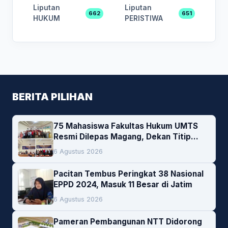
Liputan
Liputan
662
651
HUKUM
PERISTIWA
BERITA PILIHAN
75 Mahasiswa Fakultas Hukum UMTS
Resmi Dilepas Magang, Dekan Titip
Empat Pesan Penting
6 Agustus 2026
Pacitan Tembus Peringkat 38 Nasional
EPPD 2024, Masuk 11 Besar di Jatim
6 Agustus 2026
Pameran Pembangunan NTT Didorong