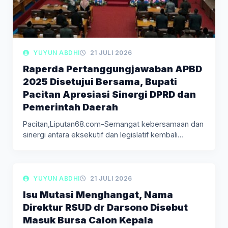
YUYUN ABDHI
21 JULI 2026
Raperda Pertanggungjawaban APBD
2025 Disetujui Bersama, Bupati
Pacitan Apresiasi Sinergi DPRD dan
Pemerintah Daerah
Pacitan,Liputan68.com-Semangat kebersamaan dan
sinergi antara eksekutif dan legislatif kembali
tercermin dalam Rapat…
LIPUTAN BERITA
YUYUN ABDHI
21 JULI 2026
Isu Mutasi Menghangat, Nama
Direktur RSUD dr Darsono Disebut
Masuk Bursa Calon Kepala