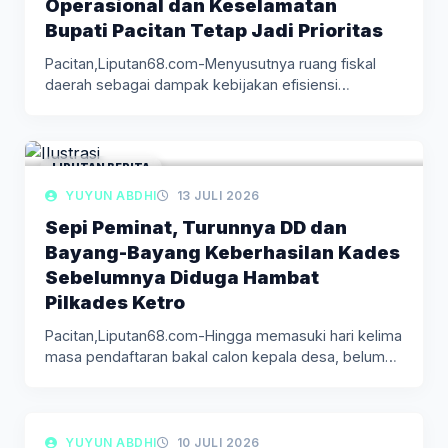
Operasional dan Keselamatan
Bupati Pacitan Tetap Jadi Prioritas
Pacitan,Liputan68.com-Menyusutnya ruang fiskal
daerah sebagai dampak kebijakan efisiensi
anggaran dipastikan tidak akan…
LIPUTAN BERITA
YUYUN ABDHI
13 JULI 2026
Sepi Peminat, Turunnya DD dan
Bayang-Bayang Keberhasilan Kades
Sebelumnya Diduga Hambat
Pilkades Ketro
Pacitan,Liputan68.com-Hingga memasuki hari kelima
masa pendaftaran bakal calon kepala desa, belum
satu…
LIPUTAN BERITA
YUYUN ABDHI
10 JULI 2026