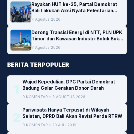
Rayakan HUT ke-25, Partai Demokrat
Bali Lakukan Aksi Nyata Pelestarian
Lingkungan
7 Agustus 2026
Dorong Transisi Energi di NTT, PLN UPK
Timor dan Kawasan Industri Bolok Buka
Peluang Investasi Woodchip untuk
7 Agustus 2026
Cofiring PLTU Bolok
BERITA TERPOPULER
Wujud Kepedulian, DPC Partai Demokrat
1
Badung Gelar Gerakan Donor Darah
0 KOMENTAR • 8 AGUSTUS 2026
Pariwisata Hanya Terpusat di Wilayah
2
Selatan, DPRD Bali Akan Revisi Perda RTRW
0 KOMENTAR • 23 JULI 2019