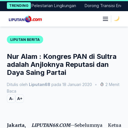
Skip
si Nyata Pelestarian Lingkungan
Dorong Transisi Energi di NT
TRENDING
to
content
|
LIPUTAN BERITA
Nur Alam : Kongres PAN di Sultra
adalah Anjloknya Reputasi dan
Daya Saing Partai
Ditulis oleh
Liputan68
pada 18 Januari 2020
•
2 Menit
Baca
A-
A+
Jakarta,
LIPUTAN68.COM
—Sebelumnya Ketua