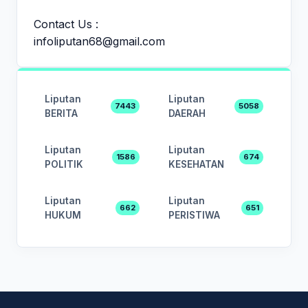
Contact Us :
infoliputan68@gmail.com
Liputan
Liputan
7443
5058
BERITA
DAERAH
Liputan
Liputan
1586
674
POLITIK
KESEHATAN
Liputan
Liputan
662
651
HUKUM
PERISTIWA