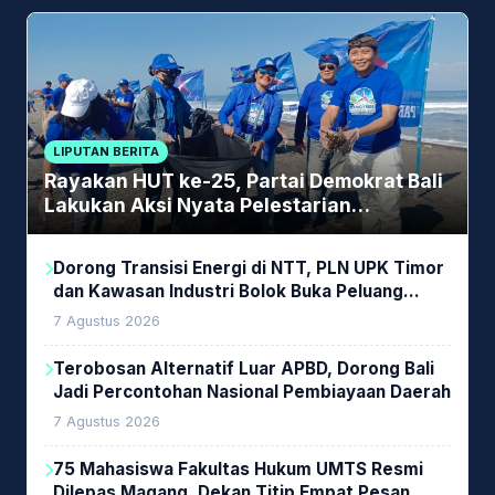
LIPUTAN BERITA
Rayakan HUT ke-25, Partai Demokrat Bali
Lakukan Aksi Nyata Pelestarian
Lingkungan
Dorong Transisi Energi di NTT, PLN UPK Timor
dan Kawasan Industri Bolok Buka Peluang
Investasi Woodchip untuk Cofiring PLTU Bolok
7 Agustus 2026
Terobosan Alternatif Luar APBD, Dorong Bali
Jadi Percontohan Nasional Pembiayaan Daerah
7 Agustus 2026
75 Mahasiswa Fakultas Hukum UMTS Resmi
Dilepas Magang, Dekan Titip Empat Pesan