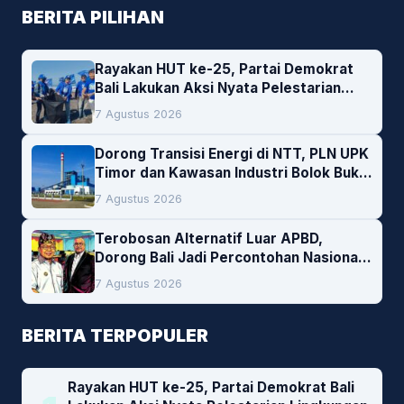
BERITA PILIHAN
Rayakan HUT ke-25, Partai Demokrat
Bali Lakukan Aksi Nyata Pelestarian
Lingkungan
7 Agustus 2026
Dorong Transisi Energi di NTT, PLN UPK
Timor dan Kawasan Industri Bolok Buka
Peluang Investasi Woodchip untuk
7 Agustus 2026
Cofiring PLTU Bolok
Terobosan Alternatif Luar APBD,
Dorong Bali Jadi Percontohan Nasional
Pembiayaan Daerah
7 Agustus 2026
BERITA TERPOPULER
Rayakan HUT ke-25, Partai Demokrat Bali