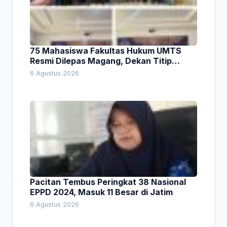
75 Mahasiswa Fakultas Hukum UMTS
Resmi Dilepas Magang, Dekan Titip
Empat Pesan Penting
6 Agustus 2026
Pacitan Tembus Peringkat 38 Nasional
EPPD 2024, Masuk 11 Besar di Jatim
6 Agustus 2026