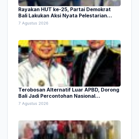
Rayakan HUT ke-25, Partai Demokrat
Bali Lakukan Aksi Nyata Pelestarian
Lingkungan
7 Agustus 2026
Terobosan Alternatif Luar APBD, Dorong
Bali Jadi Percontohan Nasional
Pembiayaan Daerah
7 Agustus 2026