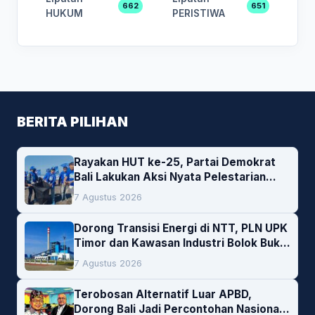
662
651
HUKUM
PERISTIWA
BERITA PILIHAN
Rayakan HUT ke-25, Partai Demokrat
Bali Lakukan Aksi Nyata Pelestarian
Lingkungan
7 Agustus 2026
Dorong Transisi Energi di NTT, PLN UPK
Timor dan Kawasan Industri Bolok Buka
Peluang Investasi Woodchip untuk
7 Agustus 2026
Cofiring PLTU Bolok
Terobosan Alternatif Luar APBD,
Dorong Bali Jadi Percontohan Nasional