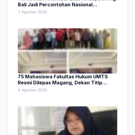
Bali Jadi Percontohan Nasional
Pembiayaan Daerah
7 Agustus 2026
75 Mahasiswa Fakultas Hukum UMTS
Resmi Dilepas Magang, Dekan Titip
Empat Pesan Penting
6 Agustus 2026