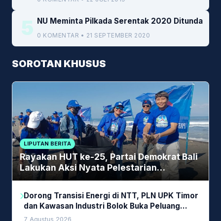
5
NU Meminta Pilkada Serentak 2020 Ditunda
0 KOMENTAR • 21 SEPTEMBER 2020
SOROTAN KHUSUS
LIPUTAN BERITA
Rayakan HUT ke-25, Partai Demokrat Bali
Lakukan Aksi Nyata Pelestarian
Lingkungan
Dorong Transisi Energi di NTT, PLN UPK Timor
dan Kawasan Industri Bolok Buka Peluang
Investasi Woodchip untuk Cofiring PLTU Bolok
7 Agustus 2026