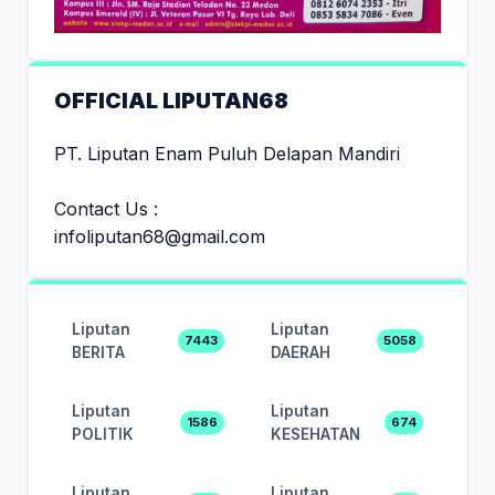
OFFICIAL LIPUTAN68
PT. Liputan Enam Puluh Delapan Mandiri
Contact Us :
infoliputan68@gmail.com
Liputan
Liputan
7443
5058
BERITA
DAERAH
Liputan
Liputan
1586
674
POLITIK
KESEHATAN
Liputan
Liputan