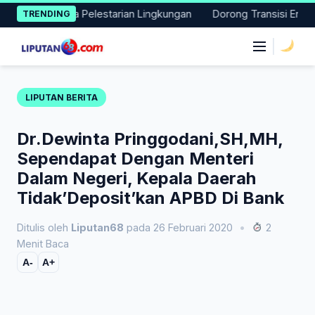
Skip
Aksi Nyata Pelestarian Lingkungan
Dorong Transisi Energi di 
TRENDING
to
content
|
LIPUTAN BERITA
Dr.Dewinta Pringgodani,SH,MH,
Sependapat Dengan Menteri
Dalam Negeri, Kepala Daerah
Tidak’Deposit’kan APBD Di Bank
Ditulis oleh
Liputan68
pada 26 Februari 2020
•
2
Menit Baca
A-
A+