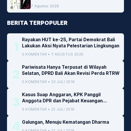
Pembiayaan Daerah
7 Agustus 2026
BERITA TERPOPULER
Rayakan HUT ke-25, Partai Demokrat Bali
1
Lakukan Aksi Nyata Pelestarian Lingkungan
0 KOMENTAR • 7 AGUSTUS 2026
Pariwisata Hanya Terpusat di Wilayah
2
Selatan, DPRD Bali Akan Revisi Perda RTRW
0 KOMENTAR • 23 JULI 2019
Kasus Suap Anggaran, KPK Panggil
3
Anggota DPR dan Pejabat Keuangan
Kemenkeu
0 KOMENTAR • 22 JULI 2019
4
Galungan, Menuju Kematangan Dharma
0 KOMENTAR • 22 JULI 2019