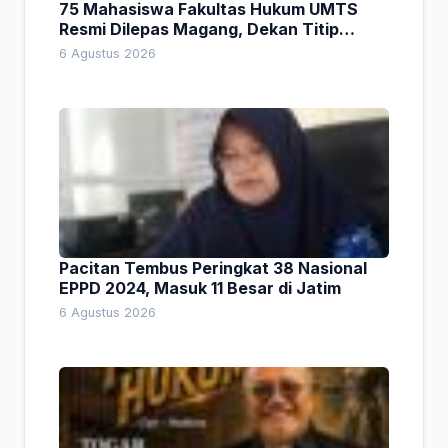
75 Mahasiswa Fakultas Hukum UMTS
Resmi Dilepas Magang, Dekan Titip
Empat Pesan Penting
6 Agustus 2026
Pacitan Tembus Peringkat 38 Nasional
EPPD 2024, Masuk 11 Besar di Jatim
6 Agustus 2026