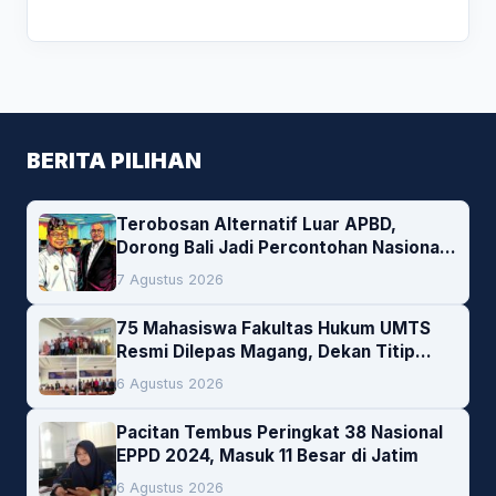
BERITA PILIHAN
Terobosan Alternatif Luar APBD,
Dorong Bali Jadi Percontohan Nasional
Pembiayaan Daerah
7 Agustus 2026
75 Mahasiswa Fakultas Hukum UMTS
Resmi Dilepas Magang, Dekan Titip
Empat Pesan Penting
6 Agustus 2026
Pacitan Tembus Peringkat 38 Nasional
EPPD 2024, Masuk 11 Besar di Jatim
6 Agustus 2026