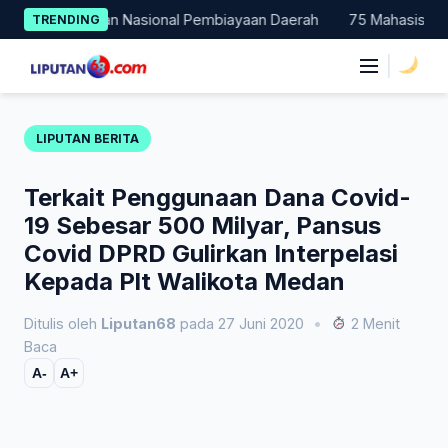
Skip
 Percontohan Nasional Pembiayaan Daerah
75 Mahasiswa Fakult
TRENDING
to
content
|
LIPUTAN BERITA
Terkait Penggunaan Dana Covid-
19 Sebesar 500 Milyar, Pansus
Covid DPRD Gulirkan Interpelasi
Kepada Plt Walikota Medan
Ditulis oleh
Liputan68
pada 27 Juni 2020
•
2 Menit
Baca
A-
A+