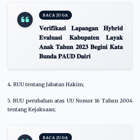
BACA JUGA
𝐕𝐞𝐫𝐢𝐟𝐢𝐤𝐚𝐬𝐢 𝐋𝐚𝐩𝐚𝐧𝐠𝐚𝐧 𝐇𝐲𝐛𝐫𝐢𝐝
𝐄𝐯𝐚𝐥𝐮𝐚𝐬𝐢 𝐊𝐚𝐛𝐮𝐩𝐚𝐭𝐞𝐧 𝐋𝐚𝐲𝐚𝐤
𝐀𝐧𝐚𝐤 𝐓𝐚𝐡𝐮𝐧 𝟐𝟎𝟐𝟑 𝐁𝐞𝐠𝐢𝐧𝐢 𝐊𝐚𝐭𝐚
𝐁𝐮𝐧𝐝𝐚 𝐏𝐀𝐔𝐃 𝐃𝐚𝐢𝐫𝐢
4. RUU tentang Jabatan Hakim;
5. RUU perubahan atas UU Nomor 16 Tahun 2004
tentang Kejaksaan;
BACA JUGA