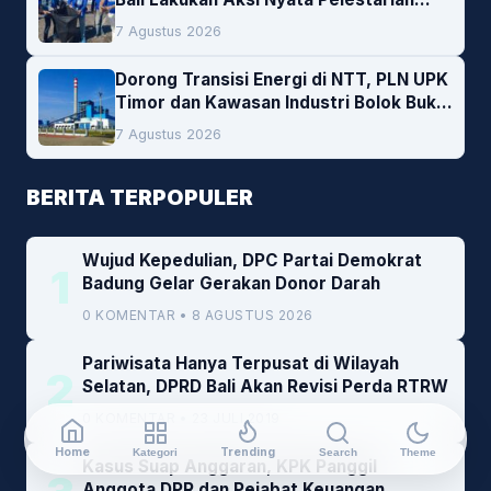
Lingkungan
7 Agustus 2026
Dorong Transisi Energi di NTT, PLN UPK
Timor dan Kawasan Industri Bolok Buka
Peluang Investasi Woodchip untuk
7 Agustus 2026
Cofiring PLTU Bolok
BERITA TERPOPULER
Wujud Kepedulian, DPC Partai Demokrat
1
Badung Gelar Gerakan Donor Darah
0 KOMENTAR • 8 AGUSTUS 2026
Pariwisata Hanya Terpusat di Wilayah
2
Selatan, DPRD Bali Akan Revisi Perda RTRW
0 KOMENTAR • 23 JULI 2019
Home
Trending
Kategori
Search
Theme
Kasus Suap Anggaran, KPK Panggil
Anggota DPR dan Pejabat Keuangan