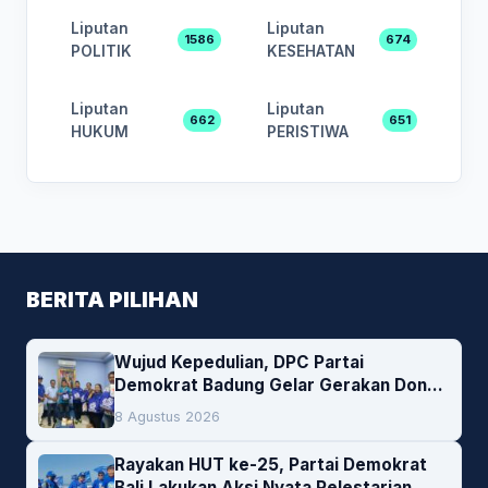
Liputan
Liputan
1586
674
POLITIK
KESEHATAN
Liputan
Liputan
662
651
HUKUM
PERISTIWA
BERITA PILIHAN
Wujud Kepedulian, DPC Partai
Demokrat Badung Gelar Gerakan Donor
Darah
8 Agustus 2026
Rayakan HUT ke-25, Partai Demokrat
Bali Lakukan Aksi Nyata Pelestarian