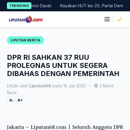
Skip
kan Donor Darah
Rayakan HUT ke-25, Partai Demokrat Bali Lak
TRENDING
to
content
|
LIPUTAN BERITA
DPR RI SAHKAN 37 RUU
PROLEGNAS UNTUK SEGERA
DIBAHAS DENGAN PEMERINTAH
Ditulis oleh
Liputan68
pada 16 Juli 2020
•
2 Menit
Baca
A-
A+
Jakarta – Liputan68.com | Seluruh Anggota DPR