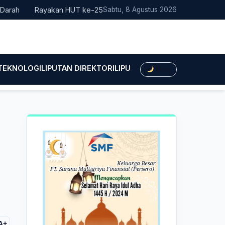
Rayakan HUT ke-25, Partai Demokrat Bali Lakukan Aksi Nyata 
Sabtu, 8 Agustus 2026
 TEKNOLOGI
LIPUTAN DIREKTORI
LIPUTAN HUKUM
LIPUTAN BIS
Dark
A+