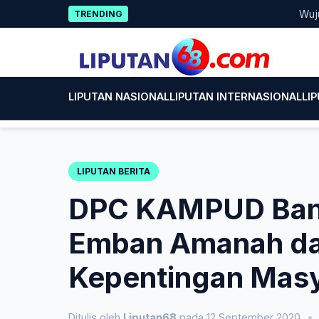
Skip
Wujud Kep
TRENDING
to
content
LIPUTAN NASIONAL
LIPUTAN INTERNASIONAL
LI
LIPUTAN BERITA
DPC KAMPUD Ban
Emban Amanah da
Kepentingan Masy
Ditulis oleh
Liputan68
pada 12 September 2020
•