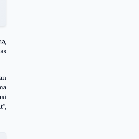
ua,
tas
an
ama
si
”,