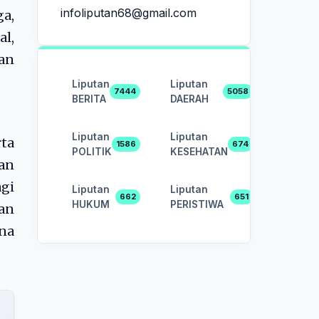
infoliputan68@gmail.com
a,
al,
uan
Liputan
Liputan
7444
5058
BERITA
DAERAH
Liputan
Liputan
ta
1586
674
POLITIK
KESEHATAN
an
agi
Liputan
Liputan
662
651
HUKUM
PERISTIWA
kan
na