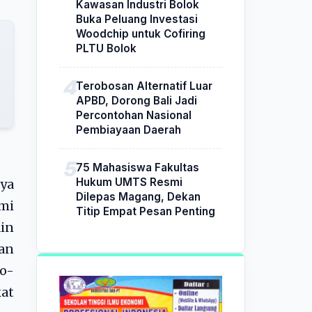
Kawasan Industri Bolok
Buka Peluang Investasi
Woodchip untuk Cofiring
PLTU Bolok
Terobosan Alternatif Luar
APBD, Dorong Bali Jadi
Percontohan Nasional
Pembiayaan Daerah
75 Mahasiswa Fakultas
Hukum UMTS Resmi
ya
Dilepas Magang, Dekan
mi
Titip Empat Pesan Penting
ain
an
o-
kat