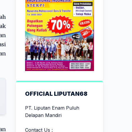
ah
rak
dan
asi
gan
OFFICIAL LIPUTAN68
PT. Liputan Enam Puluh
Delapan Mandiri
ian
Contact Us :