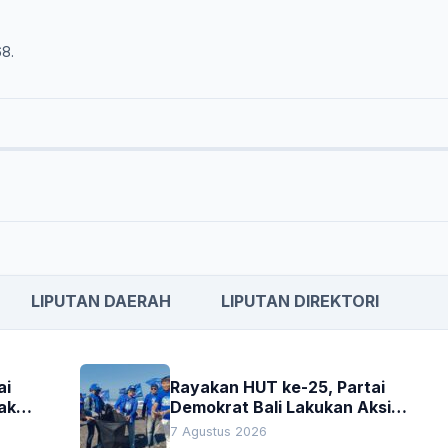
68.
LIPUTAN DAERAH
LIPUTAN DIREKTORI
ai
Rayakan HUT ke-25, Partai
akan
Demokrat Bali Lakukan Aksi
Nyata Pelestarian Lingkungan
7 Agustus 2026