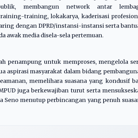
publik, membangun network antar lembag
ining-training, lokakarya, kaderisasi profesion
earing dengan DPRD/instansi-instansi serta bant
da awak media disela-sela pertemuan.
dah penampung untuk memproses, mengelola ser
a aspirasi masyarakat dalam bidang pembangun
 keamanan, memelihara suasana yang kondusif b
AMPUD juga berkewajiban turut serta mensukses
ta Seno menutup perbincangan yang penuh suasa