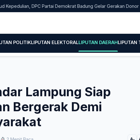
edulian, DPC Partai Demokrat Badung Gelar Gerakan Donor Darah
PUTAN POLITIK
LIPUTAN ELEKTORAL
LIPUTAN DAERAH
LIPUTAN
dar Lampung Siap
n Bergerak Demi
arakat
2 Menit Baca
A-