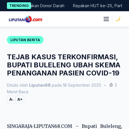
Skip
Gelar Gerakan Donor Darah
Rayakan HUT ke-25, Partai Demokra
TRENDING
to
content
|
LIPUTAN BERITA
TEJAB KASUS TERKONFIRMASI,
BUPATI BULELENG UBAH SKEMA
PENANGANAN PASIEN COVID-19
Ditulis oleh
Liputan68
pada 18 September 2020
•
2
Menit Baca
A-
A+
SINGARAJA-LIPUTAN68.COM – Bupati Buleleng,