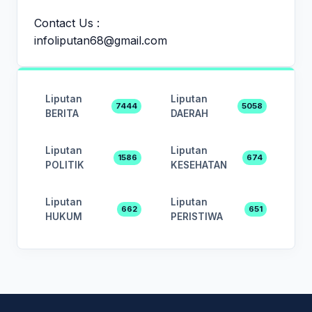
Contact Us :
infoliputan68@gmail.com
Liputan
Liputan
7444
5058
BERITA
DAERAH
Liputan
Liputan
1586
674
POLITIK
KESEHATAN
Liputan
Liputan
662
651
HUKUM
PERISTIWA