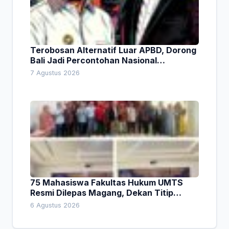
Terobosan Alternatif Luar APBD, Dorong
Bali Jadi Percontohan Nasional
Pembiayaan Daerah
7 Agustus 2026
75 Mahasiswa Fakultas Hukum UMTS
Resmi Dilepas Magang, Dekan Titip
Empat Pesan Penting
6 Agustus 2026