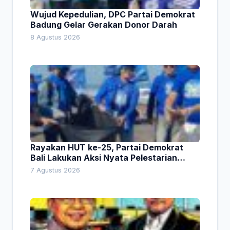
Wujud Kepedulian, DPC Partai Demokrat
Badung Gelar Gerakan Donor Darah
8 Agustus 2026
Rayakan HUT ke-25, Partai Demokrat
Bali Lakukan Aksi Nyata Pelestarian
Lingkungan
7 Agustus 2026