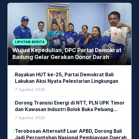
LIPUTAN BERITA
Wujud Kepedulian, DPC Partai Demokrat
Badung Gelar Gerakan Donor Darah
Rayakan HUT ke-25, Partai Demokrat Bali
Lakukan Aksi Nyata Pelestarian Lingkungan
7 Agustus 2026
Dorong Transisi Energi di NTT, PLN UPK Timor
dan Kawasan Industri Bolok Buka Peluang
Investasi Woodchip untuk Cofiring PLTU Bolok
7 Agustus 2026
Terobosan Alternatif Luar APBD, Dorong Bali
Jadi Percontohan Nasional Pembiayaan Daerah