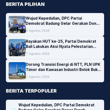
BERITA PILIHAN
Wujud Kepedulian, DPC Partai
Demokrat Badung Gelar Gerakan Donor
Darah
8 Agustus 2026
Rayakan HUT ke-25, Partai Demokrat
Bali Lakukan Aksi Nyata Pelestarian
Lingkungan
7 Agustus 2026
Dorong Transisi Energi di NTT, PLN UPK
Timor dan Kawasan Industri Bolok Buka
Peluang Investasi Woodchip untuk
7 Agustus 2026
Cofiring PLTU Bolok
BERITA TERPOPULER
Wujud Kepedulian, DPC Partai Demokrat