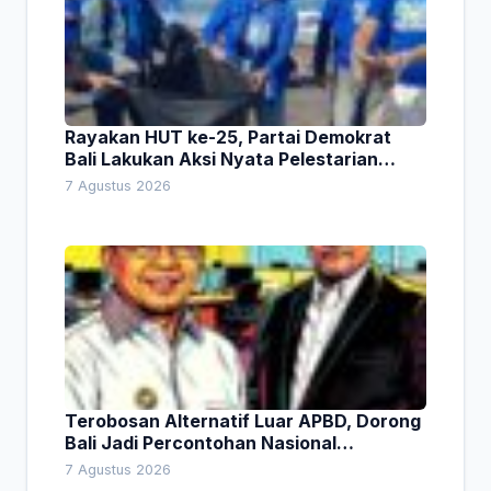
Rayakan HUT ke-25, Partai Demokrat
Bali Lakukan Aksi Nyata Pelestarian
Lingkungan
7 Agustus 2026
Terobosan Alternatif Luar APBD, Dorong
Bali Jadi Percontohan Nasional
Pembiayaan Daerah
7 Agustus 2026