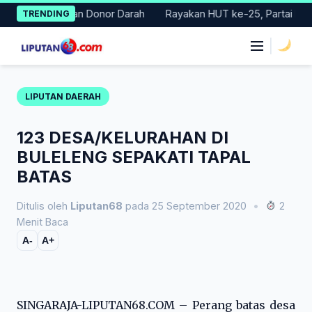
Skip
ar Gerakan Donor Darah
Rayakan HUT ke-25, Partai Demokrat B
TRENDING
to
content
|
LIPUTAN DAERAH
123 DESA/KELURAHAN DI
BULELENG SEPAKATI TAPAL
BATAS
Ditulis oleh
Liputan68
pada 25 September 2020
•
2
Menit Baca
A-
A+
SINGARAJA-LIPUTAN68.COM – Perang batas desa