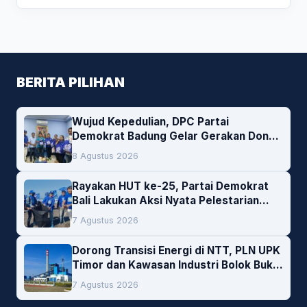
BERITA PILIHAN
Wujud Kepedulian, DPC Partai
Demokrat Badung Gelar Gerakan Donor
Darah
8 Agustus 2026
Rayakan HUT ke-25, Partai Demokrat
Bali Lakukan Aksi Nyata Pelestarian
Lingkungan
7 Agustus 2026
Dorong Transisi Energi di NTT, PLN UPK
Timor dan Kawasan Industri Bolok Buka
Peluang Investasi Woodchip untuk
7 Agustus 2026
Cofiring PLTU Bolok