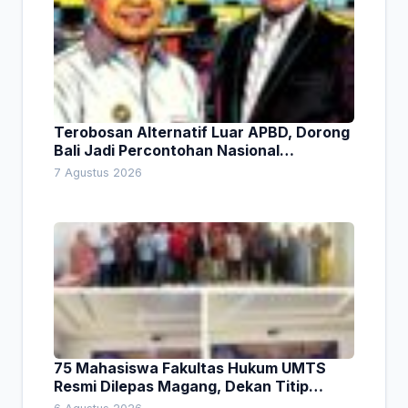
Terobosan Alternatif Luar APBD, Dorong
Bali Jadi Percontohan Nasional
Pembiayaan Daerah
7 Agustus 2026
75 Mahasiswa Fakultas Hukum UMTS
Resmi Dilepas Magang, Dekan Titip
Empat Pesan Penting