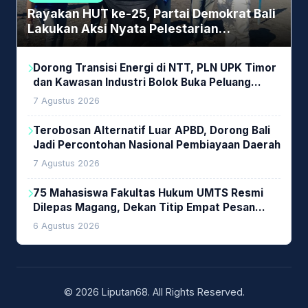
Rayakan HUT ke-25, Partai Demokrat Bali
Lakukan Aksi Nyata Pelestarian
Lingkungan
Dorong Transisi Energi di NTT, PLN UPK Timor
dan Kawasan Industri Bolok Buka Peluang
Investasi Woodchip untuk Cofiring PLTU Bolok
7 Agustus 2026
Terobosan Alternatif Luar APBD, Dorong Bali
Jadi Percontohan Nasional Pembiayaan Daerah
7 Agustus 2026
75 Mahasiswa Fakultas Hukum UMTS Resmi
Dilepas Magang, Dekan Titip Empat Pesan
Penting
6 Agustus 2026
© 2026 Liputan68. All Rights Reserved.