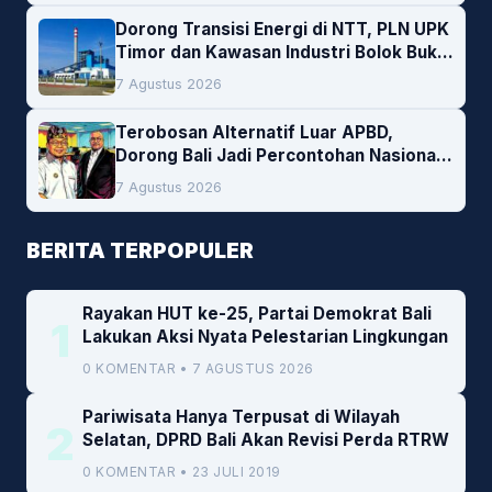
Dorong Transisi Energi di NTT, PLN UPK
Timor dan Kawasan Industri Bolok Buka
Peluang Investasi Woodchip untuk
7 Agustus 2026
Cofiring PLTU Bolok
Terobosan Alternatif Luar APBD,
Dorong Bali Jadi Percontohan Nasional
Pembiayaan Daerah
7 Agustus 2026
BERITA TERPOPULER
Rayakan HUT ke-25, Partai Demokrat Bali
1
Lakukan Aksi Nyata Pelestarian Lingkungan
0 KOMENTAR • 7 AGUSTUS 2026
Pariwisata Hanya Terpusat di Wilayah
2
Selatan, DPRD Bali Akan Revisi Perda RTRW
0 KOMENTAR • 23 JULI 2019