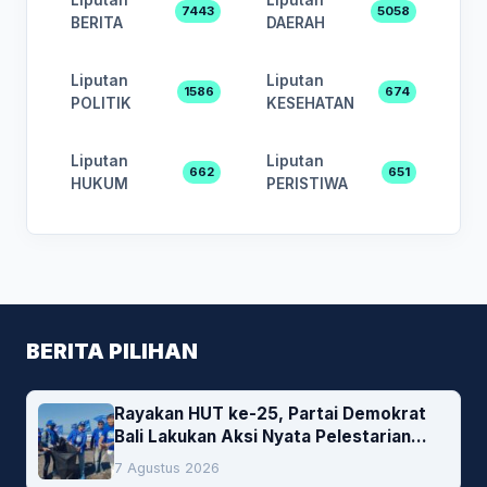
7443
5058
BERITA
DAERAH
Liputan
Liputan
1586
674
POLITIK
KESEHATAN
Liputan
Liputan
662
651
HUKUM
PERISTIWA
BERITA PILIHAN
Rayakan HUT ke-25, Partai Demokrat
Bali Lakukan Aksi Nyata Pelestarian
Lingkungan
7 Agustus 2026