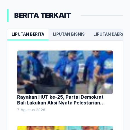
BERITA TERKAIT
LIPUTAN BERITA
LIPUTAN BISNIS
LIPUTAN DAERAH
Rayakan HUT ke-25, Partai Demokrat
Bali Lakukan Aksi Nyata Pelestarian
Lingkungan
7 Agustus 2026