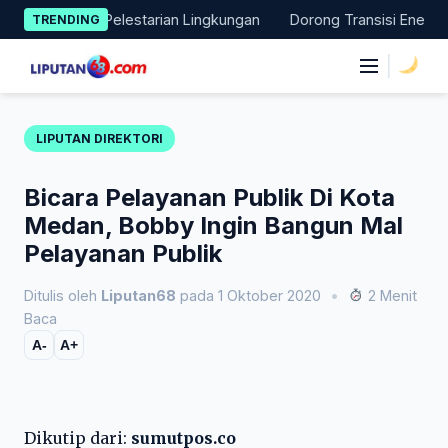
Skip
i Nyata Pelestarian Lingkungan
Dorong Transisi Energi di NTT
TRENDING
to
content
|
LIPUTAN DIREKTORI
Bicara Pelayanan Publik Di Kota
Medan, Bobby Ingin Bangun Mal
Pelayanan Publik
Ditulis oleh
Liputan68
pada 1 Oktober 2020
•
2 Menit
Baca
A-
A+
Dikutip dari:
sumutpos.co