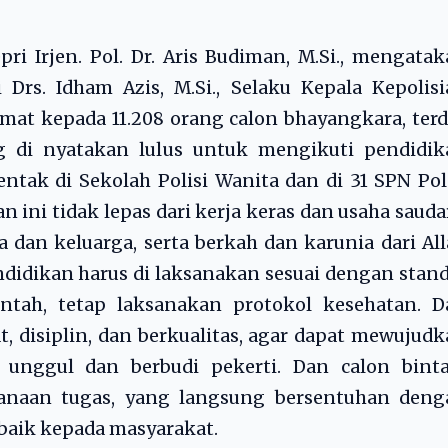
ri Irjen. Pol. Dr. Aris Budiman, M.Si., mengata
 Drs. Idham Azis, M.Si., Selaku Kepala Kepolis
at kepada 11.208 orang calon bhayangkara, terd
ng di nyatakan lulus untuk mengikuti pendidik
entak di Sekolah Polisi Wanita dan di 31 SPN Po
n ini tidak lepas dari kerja keras dan usaha sauda
 dan keluarga, serta berkah dan karunia dari Al
didikan harus di laksanakan sesuai dengan stan
ntah, tetap laksanakan protokol kesehatan. D
, disiplin, dan berkualitas, agar dapat mewujud
, unggul dan berbudi pekerti. Dan calon binta
naan tugas, yang langsung bersentuhan deng
baik kepada masyarakat.