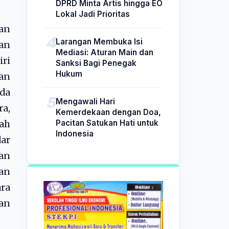
DPRD Minta Artis hingga EO
Lokal Jadi Prioritas
kan
Larangan Membuka Isi
ian
Mediasi: Aturan Main dan
iri
Sanksi Bagi Penegak
Hukum
an
lda
Mengawali Hari
ra,
Kemerdekaan dengan Doa,
Pacitan Satukan Hati untuk
lah
Indonesia
dar
an
kan
ra
an