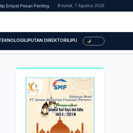
pat Pesan Penting
Pacitan Tembus Peringkat 38 Nasional EPPD
Jumat, 7 Agustus 2026
 TEKNOLOGI
LIPUTAN DIREKTORI
LIPUTAN HUKUM
LIPUTAN BIS
Dark