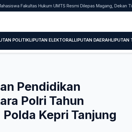
swa Fakultas Hukum UMTS Resmi Dilepas Magang, Dekan Titip Em
PUTAN POLITIK
LIPUTAN ELEKTORAL
LIPUTAN DAERAH
LIPUTAN
an Pendidikan
ra Polri Tahun
 Polda Kepri Tanjung