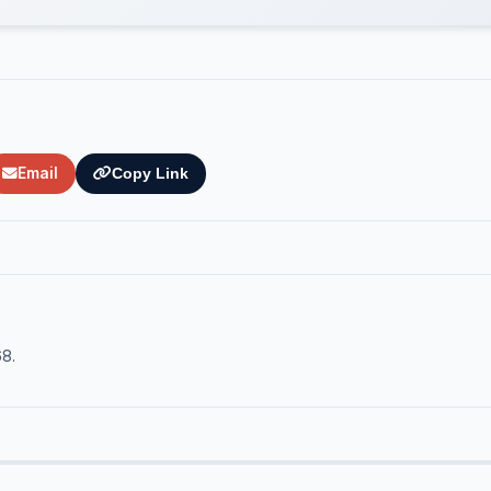
Email
Copy Link
68.