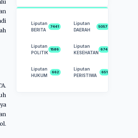
lu
ian
adi
Liputan
Liputan
7441
5057
lah
BERITA
DAERAH
Liputan
Liputan
1586
674
POLITIK
KESEHATAN
Liputan
Liputan
662
651
HUKUM
PERISTIWA
A.
uh
ya
an
ol.