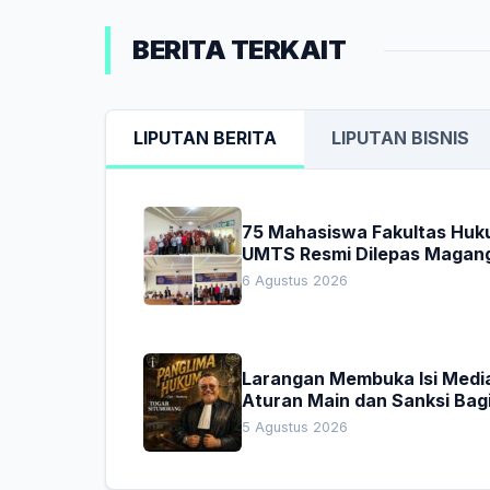
BERITA TERKAIT
LIPUTAN BERITA
LIPUTAN BISNIS
75 Mahasiswa Fakultas Hu
UMTS Resmi Dilepas Magan
Dekan Titip Empat Pesan
6 Agustus 2026
Penting
Larangan Membuka Isi Media
Aturan Main dan Sanksi Bag
Penegak Hukum
5 Agustus 2026