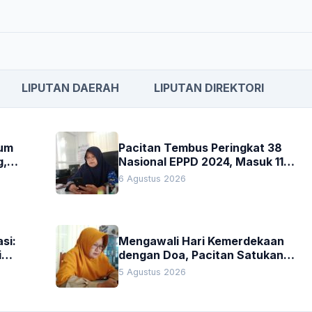
LIPUTAN DAERAH
LIPUTAN DIREKTORI
kum
Pacitan Tembus Peringkat 38
g,
Nasional EPPD 2024, Masuk 11
Besar di Jatim
6 Agustus 2026
si:
Mengawali Hari Kemerdekaan
i
dengan Doa, Pacitan Satukan
Hati untuk Indonesia
5 Agustus 2026