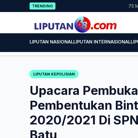
Skip
75 Mahasi
TRENDING
to
content
LIPUTAN NASIONAL
LIPUTAN INTERNASIONAL
LI
LIPUTAN KEPOLISIAN
Upacara Pembuka
Pembentukan Binta
2020/2021 Di SPN
Batu