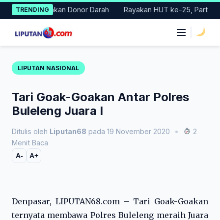
Skip
Gelar Gerakan Donor Darah
Rayakan HUT ke-25, Partai Demokra
TRENDING
to
content
|
LIPUTAN NASIONAL
Tari Goak-Goakan Antar Polres
Buleleng Juara I
Ditulis oleh
Liputan68
pada 19 November 2020
•
2
Menit Baca
A-
A+
Denpasar, LIPUTAN68.com – Tari Goak-Goakan
ternyata membawa Polres Buleleng meraih Juara