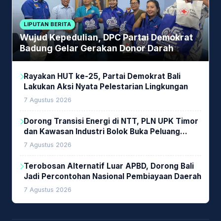
LIPUTAN BERITA
Wujud Kepedulian, DPC Partai Demokrat
Badung Gelar Gerakan Donor Darah
Rayakan HUT ke-25, Partai Demokrat Bali
Lakukan Aksi Nyata Pelestarian Lingkungan
7 Agustus 2026
Dorong Transisi Energi di NTT, PLN UPK Timor
dan Kawasan Industri Bolok Buka Peluang
Investasi Woodchip untuk Cofiring PLTU Bolok
7 Agustus 2026
Terobosan Alternatif Luar APBD, Dorong Bali
Jadi Percontohan Nasional Pembiayaan Daerah
7 Agustus 2026