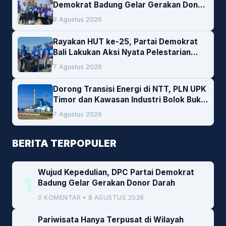
Demokrat Badung Gelar Gerakan Donor
Darah
8 Agustus 2026
Rayakan HUT ke-25, Partai Demokrat
Bali Lakukan Aksi Nyata Pelestarian
Lingkungan
7 Agustus 2026
Dorong Transisi Energi di NTT, PLN UPK
Timor dan Kawasan Industri Bolok Buka
Peluang Investasi Woodchip untuk
7 Agustus 2026
Cofiring PLTU Bolok
BERITA TERPOPULER
Wujud Kepedulian, DPC Partai Demokrat
1
Badung Gelar Gerakan Donor Darah
0 KOMENTAR • 8 AGUSTUS 2026
Pariwisata Hanya Terpusat di Wilayah