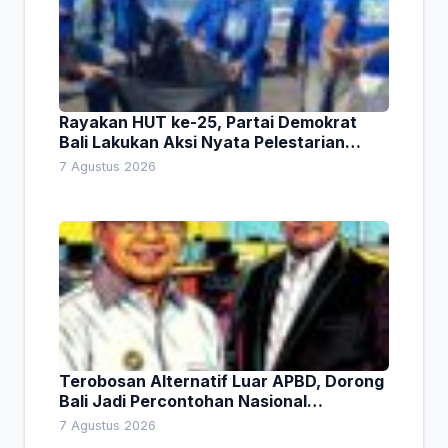
Rayakan HUT ke-25, Partai Demokrat
Bali Lakukan Aksi Nyata Pelestarian
Lingkungan
7 Agustus 2026
Terobosan Alternatif Luar APBD, Dorong
Bali Jadi Percontohan Nasional
Pembiayaan Daerah
7 Agustus 2026