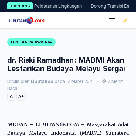
Skip
Aksi Nyata Pelestarian Lingkungan
Dorong Transisi Energi di 
TRENDING
to
content
|
LIPUTAN PARIWISATA
dr. Riski Ramadhan: MABMI Akan
Lestarikan Budaya Melayu Sergai
Ditulis oleh
Liputan68
pada 12 Maret 2021
•
2 Menit
Baca
A-
A+
MEDAN – LIPUTAN68.COM –
Masyarakat Adat
Budaya Melayu Indonesia (MABMI) Sumatera