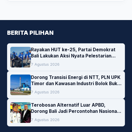
BERITA PILIHAN
Rayakan HUT ke-25, Partai Demokrat
Bali Lakukan Aksi Nyata Pelestarian
Lingkungan
7 Agustus 2026
Dorong Transisi Energi di NTT, PLN UPK
Timor dan Kawasan Industri Bolok Buka
Peluang Investasi Woodchip untuk
7 Agustus 2026
Cofiring PLTU Bolok
Terobosan Alternatif Luar APBD,
Dorong Bali Jadi Percontohan Nasional
Pembiayaan Daerah
7 Agustus 2026