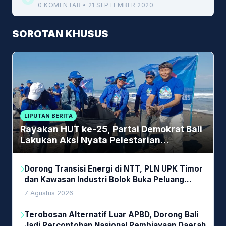
0 KOMENTAR • 21 SEPTEMBER 2020
SOROTAN KHUSUS
LIPUTAN BERITA
Rayakan HUT ke-25, Partai Demokrat Bali
Lakukan Aksi Nyata Pelestarian
Lingkungan
Dorong Transisi Energi di NTT, PLN UPK Timor
dan Kawasan Industri Bolok Buka Peluang
Investasi Woodchip untuk Cofiring PLTU Bolok
7 Agustus 2026
Terobosan Alternatif Luar APBD, Dorong Bali
Jadi Percontohan Nasional Pembiayaan Daerah