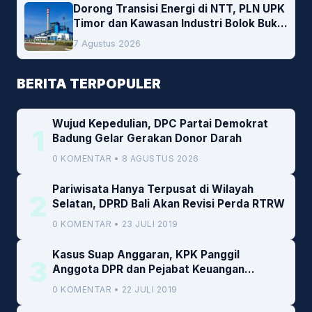
Dorong Transisi Energi di NTT, PLN UPK
Timor dan Kawasan Industri Bolok Buka
Peluang Investasi Woodchip untuk
7 Agustus 2026
Cofiring PLTU Bolok
BERITA TERPOPULER
Wujud Kepedulian, DPC Partai Demokrat
1
Badung Gelar Gerakan Donor Darah
0 KOMENTAR • 8 AGUSTUS 2026
Pariwisata Hanya Terpusat di Wilayah
2
Selatan, DPRD Bali Akan Revisi Perda RTRW
0 KOMENTAR • 23 JULI 2019
Kasus Suap Anggaran, KPK Panggil
3
Anggota DPR dan Pejabat Keuangan
Kemenkeu
0 KOMENTAR • 22 JULI 2019