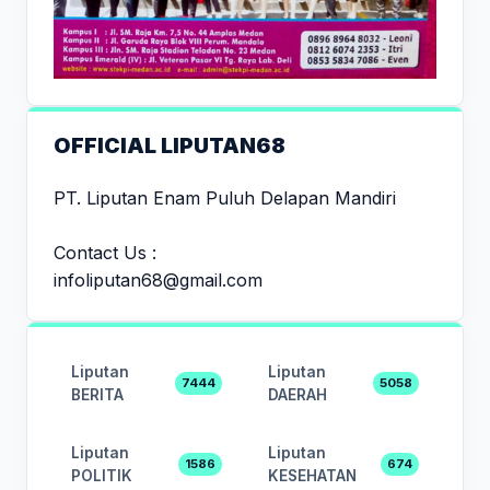
OFFICIAL LIPUTAN68
PT. Liputan Enam Puluh Delapan Mandiri
Contact Us :
infoliputan68@gmail.com
Liputan
Liputan
7444
5058
BERITA
DAERAH
Liputan
Liputan
1586
674
POLITIK
KESEHATAN