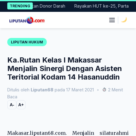
Skip
lar Gerakan Donor Darah
Rayakan HUT ke-25, Partai Demokrat 
TRENDING
to
content
|
LIPUTAN HUKUM
Ka.Rutan Kelas I Makassar
Menjalin Sinergi Dengan Asisten
Teritorial Kodam 14 Hasanuddin
Ditulis oleh
Liputan68
pada 17 Maret 2021
•
2 Menit
Baca
A-
A+
Makasar.liputan68.com. Menjalin silaturahmi