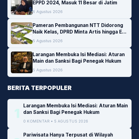
EPPD 2024, Masuk 11 Besar di Jatim
6 Agustus 2026
Pameran Pembangunan NTT Didorong
Naik Kelas, DPRD Minta Artis hingga EO
Lokal Jadi Prioritas
5 Agustus 2026
Larangan Membuka Isi Mediasi: Aturan
Main dan Sanksi Bagi Penegak Hukum
5 Agustus 2026
BERITA TERPOPULER
Larangan Membuka Isi Mediasi: Aturan Main
1
dan Sanksi Bagi Penegak Hukum
0 KOMENTAR • 5 AGUSTUS 2026
Pariwisata Hanya Terpusat di Wilayah