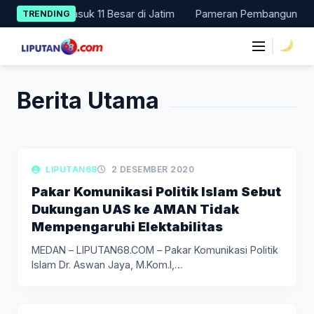
Skip
PPD 2024, Masuk 11 Besar di Jatim
Pameran Pembangunan NTT Di
TRENDING
to
content
|
Berita Utama
LIPUTAN POLITIK
LIPUTAN68
2 DESEMBER 2020
Pakar Komunikasi Politik Islam Sebut
Dukungan UAS ke AMAN Tidak
Mempengaruhi Elektabilitas
MEDAN – LIPUTAN68.COM – Pakar Komunikasi Politik
Islam Dr. Aswan Jaya, M.Kom.I,…