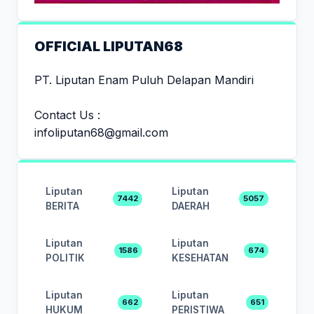
OFFICIAL LIPUTAN68
PT. Liputan Enam Puluh Delapan Mandiri
Contact Us :
infoliputan68@gmail.com
Liputan
Liputan
7442
5057
BERITA
DAERAH
Liputan
Liputan
1586
674
POLITIK
KESEHATAN
Liputan
Liputan
662
651
HUKUM
PERISTIWA