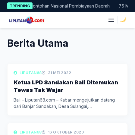
Skip
 Bali Jadi Percontohan Nasional Pembiayaan Daerah
75 Mahasis
TRENDING
to
content
|
Berita Utama
LIPUTAN BERITA
LIPUTAN68
31 MEI 2022
Ketua LPD Sandakan Bali Ditemukan
Tewas Tak Wajar
Bali – Liputan68.com – Kabar mengejutkan datang
dari Banjar Sandakan, Desa Sulangai,…
LIPUTAN BERITA
LIPUTAN68
16 OKTOBER 2020