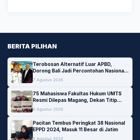
BERITA PILIHAN
Terobosan Alternatif Luar APBD,
Dorong Bali Jadi Percontohan Nasional
Pembiayaan Daerah
7 Agustus 2026
75 Mahasiswa Fakultas Hukum UMTS
Resmi Dilepas Magang, Dekan Titip
Empat Pesan Penting
6 Agustus 2026
Pacitan Tembus Peringkat 38 Nasional
EPPD 2024, Masuk 11 Besar di Jatim
6 Agustus 2026