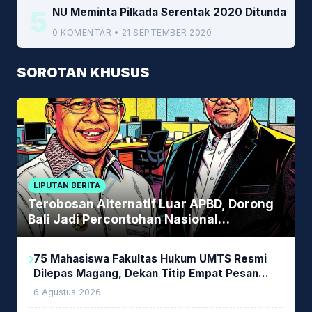
5
NU Meminta Pilkada Serentak 2020 Ditunda
0 KOMENTAR • 21 SEPTEMBER 2020
SOROTAN KHUSUS
LIPUTAN BERITA
Terobosan Alternatif Luar APBD, Dorong
Bali Jadi Percontohan Nasional
Pembiayaan Daerah
75 Mahasiswa Fakultas Hukum UMTS Resmi
Dilepas Magang, Dekan Titip Empat Pesan
Penting
6 Agustus 2026