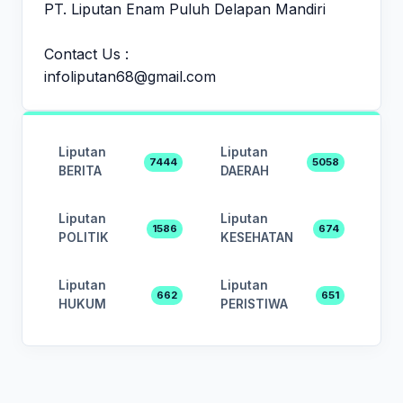
PT. Liputan Enam Puluh Delapan Mandiri
Contact Us :
infoliputan68@gmail.com
Liputan
Liputan
7444
5058
BERITA
DAERAH
Liputan
Liputan
1586
674
POLITIK
KESEHATAN
Liputan
Liputan
662
651
HUKUM
PERISTIWA