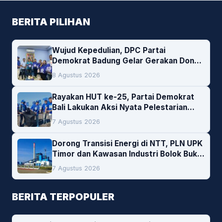
BERITA PILIHAN
Wujud Kepedulian, DPC Partai
Demokrat Badung Gelar Gerakan Donor
Darah
8 Agustus 2026
Rayakan HUT ke-25, Partai Demokrat
Bali Lakukan Aksi Nyata Pelestarian
Lingkungan
7 Agustus 2026
Dorong Transisi Energi di NTT, PLN UPK
Timor dan Kawasan Industri Bolok Buka
Peluang Investasi Woodchip untuk
7 Agustus 2026
Cofiring PLTU Bolok
BERITA TERPOPULER