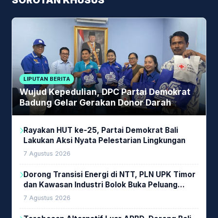
SOROTAN KHUSUS
LIPUTAN BERITA
Wujud Kepedulian, DPC Partai Demokrat
Badung Gelar Gerakan Donor Darah
Rayakan HUT ke-25, Partai Demokrat Bali
Lakukan Aksi Nyata Pelestarian Lingkungan
7 Agustus 2026
Dorong Transisi Energi di NTT, PLN UPK Timor
dan Kawasan Industri Bolok Buka Peluang
Investasi Woodchip untuk Cofiring PLTU Bolok
7 Agustus 2026