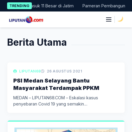
Skip
PPD 2024, Masuk 11 Besar di Jatim
Pameran Pembangunan NTT Di
TRENDING
to
content
|
Berita Utama
LIPUTAN SOSIAL
LIPUTAN68
26 AGUSTUS 2021
PSI Medan Selayang Bantu
Masyarakat Terdampak PPKM
MEDAN – LIPUTAN68.COM – Eskalasi kasus
penyebaran Covid 19 yang semakin
mengkhawatirkan…