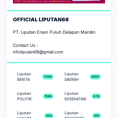
OFFICIAL LIPUTAN68
PT. Liputan Enam Puluh Delapan Mandiri
Contact Us :
infoliputan68@gmail.com
Liputan
Liputan
7440
5057
BERITA
DAERAH
Liputan
Liputan
1586
674
POLITIK
KESEHATAN
Liputan
Liputan
662
651