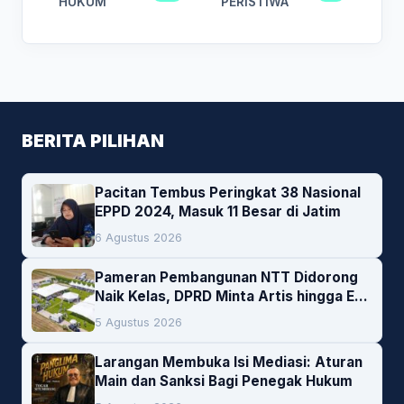
HUKUM
PERISTIWA
BERITA PILIHAN
Pacitan Tembus Peringkat 38 Nasional
EPPD 2024, Masuk 11 Besar di Jatim
6 Agustus 2026
Pameran Pembangunan NTT Didorong
Naik Kelas, DPRD Minta Artis hingga EO
Lokal Jadi Prioritas
5 Agustus 2026
Larangan Membuka Isi Mediasi: Aturan
Main dan Sanksi Bagi Penegak Hukum