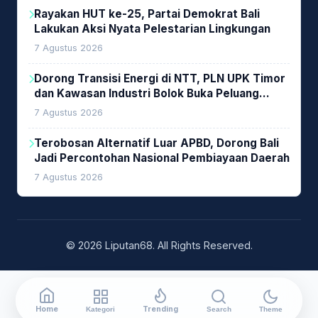
Rayakan HUT ke-25, Partai Demokrat Bali
Lakukan Aksi Nyata Pelestarian Lingkungan
7 Agustus 2026
Dorong Transisi Energi di NTT, PLN UPK Timor
dan Kawasan Industri Bolok Buka Peluang
Investasi Woodchip untuk Cofiring PLTU Bolok
7 Agustus 2026
Terobosan Alternatif Luar APBD, Dorong Bali
Jadi Percontohan Nasional Pembiayaan Daerah
7 Agustus 2026
© 2026 Liputan68. All Rights Reserved.
Home
Trending
Kategori
Search
Theme