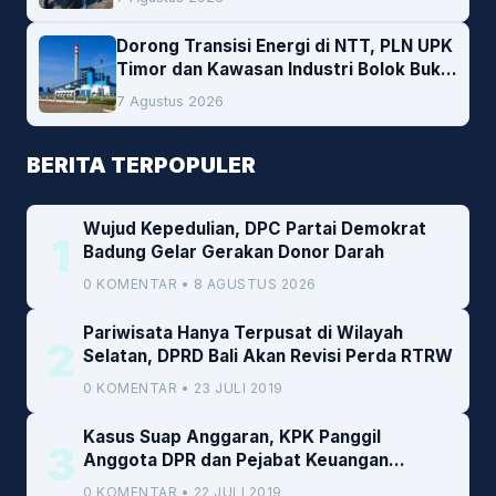
Dorong Transisi Energi di NTT, PLN UPK
Timor dan Kawasan Industri Bolok Buka
Peluang Investasi Woodchip untuk
7 Agustus 2026
Cofiring PLTU Bolok
BERITA TERPOPULER
Wujud Kepedulian, DPC Partai Demokrat
1
Badung Gelar Gerakan Donor Darah
0 KOMENTAR • 8 AGUSTUS 2026
Pariwisata Hanya Terpusat di Wilayah
2
Selatan, DPRD Bali Akan Revisi Perda RTRW
0 KOMENTAR • 23 JULI 2019
Kasus Suap Anggaran, KPK Panggil
3
Anggota DPR dan Pejabat Keuangan
Kemenkeu
0 KOMENTAR • 22 JULI 2019