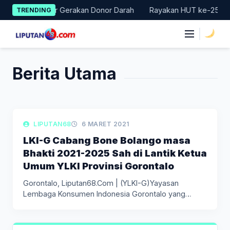
Skip
 Badung Gelar Gerakan Donor Darah
Rayakan HUT ke-25, Parta
TRENDING
to
content
|
Berita Utama
LIPUTAN DAERAH
LIPUTAN68
6 MARET 2021
LKI-G Cabang Bone Bolango masa
Bhakti 2021-2025 Sah di Lantik Ketua
Umum YLKI Provinsi Gorontalo
Gorontalo, Liputan68.Com | (YLKI-G)Yayasan
Lembaga Konsumen Indonesia Gorontalo yang
berdiri sejak tahun…