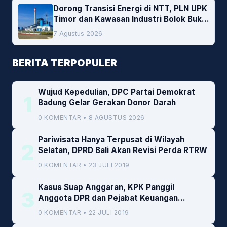
Dorong Transisi Energi di NTT, PLN UPK
Timor dan Kawasan Industri Bolok Buka
Peluang Investasi Woodchip untuk
7 Agustus 2026
Cofiring PLTU Bolok
BERITA TERPOPULER
Wujud Kepedulian, DPC Partai Demokrat
1
Badung Gelar Gerakan Donor Darah
0 KOMENTAR • 8 AGUSTUS 2026
Pariwisata Hanya Terpusat di Wilayah
2
Selatan, DPRD Bali Akan Revisi Perda RTRW
0 KOMENTAR • 23 JULI 2019
Kasus Suap Anggaran, KPK Panggil
3
Anggota DPR dan Pejabat Keuangan
Kemenkeu
0 KOMENTAR • 22 JULI 2019