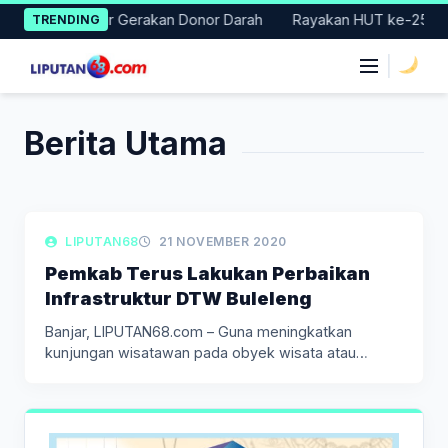
Skip
 Badung Gelar Gerakan Donor Darah
Rayakan HUT ke-25, Parta
TRENDING
to
content
|
Berita Utama
LIPUTAN PARIWISATA
LIPUTAN68
21 NOVEMBER 2020
Pemkab Terus Lakukan Perbaikan
Infrastruktur DTW Buleleng
Banjar, LIPUTAN68.com – Guna meningkatkan
kunjungan wisatawan pada obyek wisata atau
daya…