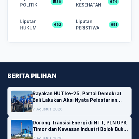
1586
674
POLITIK
KESEHATAN
Liputan
Liputan
662
651
HUKUM
PERISTIWA
BERITA PILIHAN
Rayakan HUT ke-25, Partai Demokrat
Bali Lakukan Aksi Nyata Pelestarian
Lingkungan
7 Agustus 2026
Dorong Transisi Energi di NTT, PLN UPK
Timor dan Kawasan Industri Bolok Buka
Peluang Investasi Woodchip untuk
7 Agustus 2026