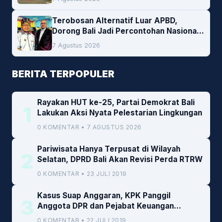
Cofiring PLTU Bolok
Terobosan Alternatif Luar APBD,
Dorong Bali Jadi Percontohan Nasional
Pembiayaan Daerah
7 Agustus 2026
BERITA TERPOPULER
Rayakan HUT ke-25, Partai Demokrat Bali
1
Lakukan Aksi Nyata Pelestarian Lingkungan
0 KOMENTAR • 7 AGUSTUS 2026
Pariwisata Hanya Terpusat di Wilayah
2
Selatan, DPRD Bali Akan Revisi Perda RTRW
0 KOMENTAR • 23 JULI 2019
Kasus Suap Anggaran, KPK Panggil
3
Anggota DPR dan Pejabat Keuangan
Kemenkeu
0 KOMENTAR • 22 JULI 2019