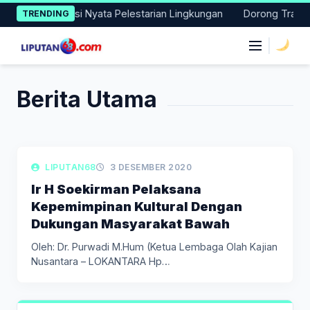
Skip
i Lakukan Aksi Nyata Pelestarian Lingkungan
Dorong Transisi 
TRENDING
to
content
|
Berita Utama
LIPUTAN KOLOM
LIPUTAN68
3 DESEMBER 2020
Ir H Soekirman Pelaksana
Kepemimpinan Kultural Dengan
Dukungan Masyarakat Bawah
Oleh: Dr. Purwadi M.Hum (Ketua Lembaga Olah Kajian
Nusantara – LOKANTARA Hp…