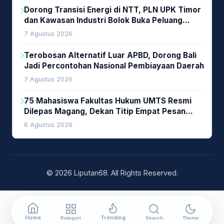
Dorong Transisi Energi di NTT, PLN UPK Timor
dan Kawasan Industri Bolok Buka Peluang
Investasi Woodchip untuk Cofiring PLTU Bolok
7 Agustus 2026
Terobosan Alternatif Luar APBD, Dorong Bali
Jadi Percontohan Nasional Pembiayaan Daerah
7 Agustus 2026
75 Mahasiswa Fakultas Hukum UMTS Resmi
Dilepas Magang, Dekan Titip Empat Pesan
Penting
6 Agustus 2026
© 2026 Liputan68. All Rights Reserved.
Home
Trending
Kategori
Search
Theme