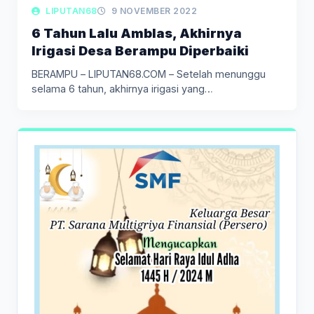
LIPUTAN BERITA
LIPUTAN68
9 NOVEMBER 2022
6 Tahun Lalu Amblas, Akhirnya
Irigasi Desa Berampu Diperbaiki
BERAMPU – LIPUTAN68.COM – Setelah menunggu
selama 6 tahun, akhirnya irigasi yang…