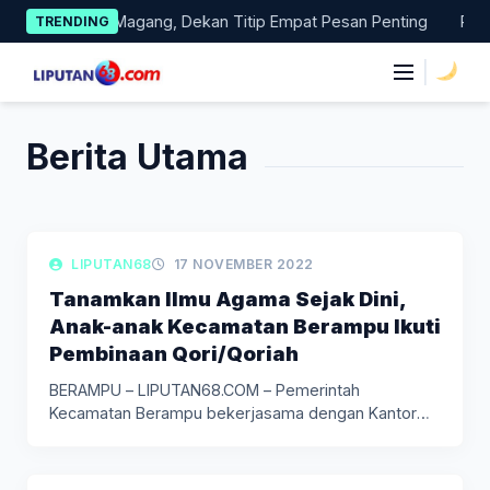
Skip
mi Dilepas Magang, Dekan Titip Empat Pesan Penting
Pacita
TRENDING
to
content
|
Berita Utama
LIPUTAN BERITA
LIPUTAN68
17 NOVEMBER 2022
Tanamkan Ilmu Agama Sejak Dini,
Anak-anak Kecamatan Berampu Ikuti
Pembinaan Qori/Qoriah
BERAMPU – LIPUTAN68.COM – Pemerintah
Kecamatan Berampu bekerjasama dengan Kantor
Urusan Agama…