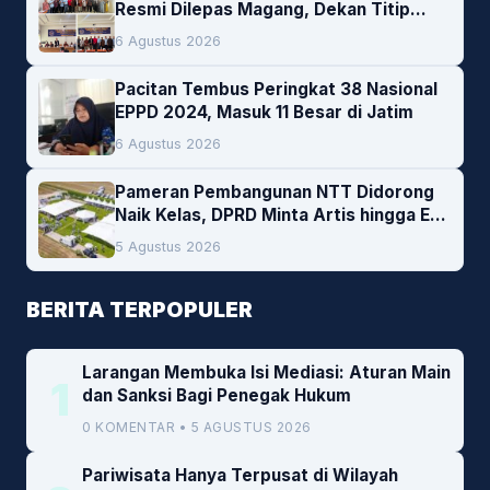
Resmi Dilepas Magang, Dekan Titip
Empat Pesan Penting
6 Agustus 2026
Pacitan Tembus Peringkat 38 Nasional
EPPD 2024, Masuk 11 Besar di Jatim
6 Agustus 2026
Pameran Pembangunan NTT Didorong
Naik Kelas, DPRD Minta Artis hingga EO
Lokal Jadi Prioritas
5 Agustus 2026
BERITA TERPOPULER
Larangan Membuka Isi Mediasi: Aturan Main
1
dan Sanksi Bagi Penegak Hukum
0 KOMENTAR • 5 AGUSTUS 2026
Pariwisata Hanya Terpusat di Wilayah