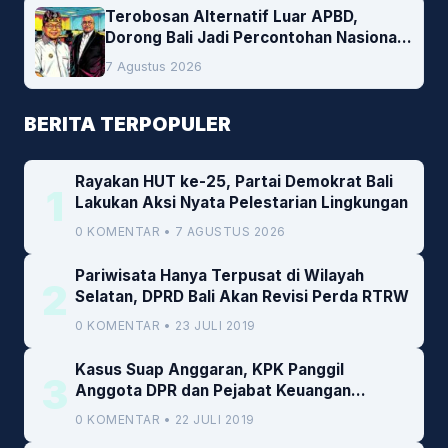
Terobosan Alternatif Luar APBD,
Dorong Bali Jadi Percontohan Nasional
Pembiayaan Daerah
7 Agustus 2026
BERITA TERPOPULER
Rayakan HUT ke-25, Partai Demokrat Bali
1
Lakukan Aksi Nyata Pelestarian Lingkungan
0 KOMENTAR • 7 AGUSTUS 2026
Pariwisata Hanya Terpusat di Wilayah
2
Selatan, DPRD Bali Akan Revisi Perda RTRW
0 KOMENTAR • 23 JULI 2019
Kasus Suap Anggaran, KPK Panggil
3
Anggota DPR dan Pejabat Keuangan
Kemenkeu
0 KOMENTAR • 22 JULI 2019