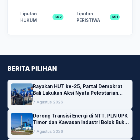
Liputan
Liputan
662
651
HUKUM
PERISTIWA
BERITA PILIHAN
Rayakan HUT ke-25, Partai Demokrat
Bali Lakukan Aksi Nyata Pelestarian
Lingkungan
7 Agustus 2026
Dorong Transisi Energi di NTT, PLN UPK
Timor dan Kawasan Industri Bolok Buka
Peluang Investasi Woodchip untuk
7 Agustus 2026
Cofiring PLTU Bolok