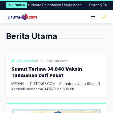
Skip
i Lakukan Aksi Nyata Pelestarian Lingkungan
Dorong Transisi 
TRENDING
to
content
|
Berita Utama
LIPUTAN KESEHATAN
LIPUTAN68
16 JANUARI 2021
Sumut Terima 34.840 Vaksin
Tambahan Dari Pusat
MEDAN – LIPUTAN68.COM – Sumatera Utara (Sumut)
kembali menerima 34.840 vial vaksin…