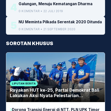
4
Galungan, Menuju Kematangan Dharma
0 KOMENTAR • 22 JULI 2019
5
NU Meminta Pilkada Serentak 2020 Ditunda
0 KOMENTAR • 21 SEPTEMBER 2020
SOROTAN KHUSUS
LIPUTAN BERITA
Rayakan HUT ke-25, Partai Demokrat Bali
Lakukan Aksi Nyata Pelestarian
Lingkungan
Dorong Transisi Energi di NTT, PLN UPK Timor