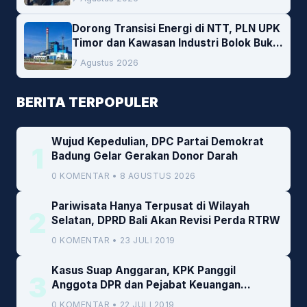
Dorong Transisi Energi di NTT, PLN UPK
Timor dan Kawasan Industri Bolok Buka
Peluang Investasi Woodchip untuk
7 Agustus 2026
Cofiring PLTU Bolok
BERITA TERPOPULER
Wujud Kepedulian, DPC Partai Demokrat
1
Badung Gelar Gerakan Donor Darah
0 KOMENTAR • 8 AGUSTUS 2026
Pariwisata Hanya Terpusat di Wilayah
2
Selatan, DPRD Bali Akan Revisi Perda RTRW
0 KOMENTAR • 23 JULI 2019
Kasus Suap Anggaran, KPK Panggil
3
Anggota DPR dan Pejabat Keuangan
Kemenkeu
0 KOMENTAR • 22 JULI 2019