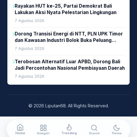
Rayakan HUT ke-25, Partai Demokrat Bali
Lakukan Aksi Nyata Pelestarian Lingkungan
7 Agustus 2026
Dorong Transisi Energi di NTT, PLN UPK Timor
dan Kawasan Industri Bolok Buka Peluang
Investasi Woodchip untuk Cofiring PLTU Bolok
7 Agustus 2026
Terobosan Alternatif Luar APBD, Dorong Bali
Jadi Percontohan Nasional Pembiayaan Daerah
7 Agustus 2026
© 2026 Liputan68. All Rights Reserved.
Home
Trending
Kategori
Search
Theme