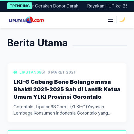
Skip
 Badung Gelar Gerakan Donor Darah
Rayakan HUT ke-25, Parta
TRENDING
to
content
|
Berita Utama
LIPUTAN DAERAH
LIPUTAN68
6 MARET 2021
LKI-G Cabang Bone Bolango masa
Bhakti 2021-2025 Sah di Lantik Ketua
Umum YLKI Provinsi Gorontalo
Gorontalo, Liputan68.Com | (YLKI-G)Yayasan
Lembaga Konsumen Indonesia Gorontalo yang
berdiri sejak tahun…