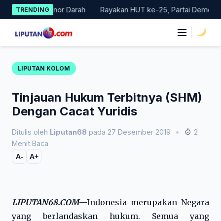
Skip
kan Donor Darah
Rayakan HUT ke-25, Partai Demokrat Bali Lak
TRENDING
to
content
|
LIPUTAN KOLOM
Tinjauan Hukum Terbitnya (SHM)
Dengan Cacat Yuridis
Ditulis oleh
Liputan68
pada 27 Desember 2019
•
2
Menit Baca
A-
A+
LIPUTAN68.COM
—Indonesia merupakan Negara
yang berlandaskan hukum. Semua yang