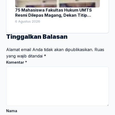
75 Mahasiswa Fakultas Hukum UMTS
Resmi Dilepas Magang, Dekan Titip
Empat Pesan Penting
6 Agustus 2026
Tinggalkan Balasan
Alamat email Anda tidak akan dipublikasikan.
Ruas
yang wajib ditandai
*
Komentar
*
Nama