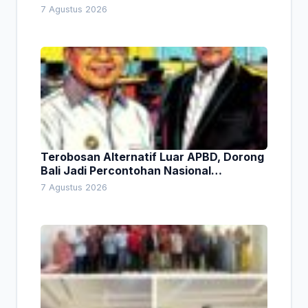
Lingkungan
7 Agustus 2026
Terobosan Alternatif Luar APBD, Dorong
Bali Jadi Percontohan Nasional
Pembiayaan Daerah
7 Agustus 2026