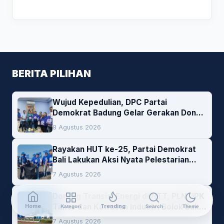
BERITA PILIHAN
Wujud Kepedulian, DPC Partai
Demokrat Badung Gelar Gerakan Donor
Darah
8 Agustus 2026
Rayakan HUT ke-25, Partai Demokrat
Bali Lakukan Aksi Nyata Pelestarian
Lingkungan
7 Agustus 2026
Dorong Transisi Energi di NTT, PLN UPK
Timor dan Kawasan Industri Bolok Buka
Home
Trending
Kategori
Search
Theme
Peluang Investasi Woodchip untuk
7 Agustus 2026