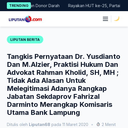
Skip
ar Gerakan Donor Darah
Rayakan HUT ke-25, Partai Demokrat B
TRENDING
to
content
|
LIPUTAN BERITA
Tangkis Pernyataan Dr. Yusdianto
Dan M.Alzier, Praktisi Hukum Dan
Advokat Rahman Kholid, SH, MH ;
Tidak Ada Alasan Untuk
Melegitimasi Adanya Rangkap
Jabatan Sekdaprov Fahrizal
Darminto Merangkap Komisaris
Utama Bank Lampung
Ditulis oleh
Liputan68
pada 11 Maret 2020
•
2 Menit