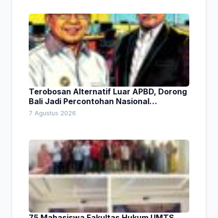
Terobosan Alternatif Luar APBD, Dorong
Bali Jadi Percontohan Nasional
Pembiayaan Daerah
7 Agustus 2026
75 Mahasiswa Fakultas Hukum UMTS