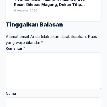
Resmi Dilepas Magang, Dekan Titip
Empat Pesan Penting
6 Agustus 2026
Tinggalkan Balasan
Alamat email Anda tidak akan dipublikasikan.
Ruas
yang wajib ditandai
*
Komentar
*
Nama