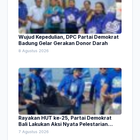
Wujud Kepedulian, DPC Partai Demokrat
Badung Gelar Gerakan Donor Darah
8 Agustus 2026
Rayakan HUT ke-25, Partai Demokrat
Bali Lakukan Aksi Nyata Pelestarian
Lingkungan
7 Agustus 2026