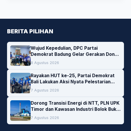
BERITA PILIHAN
Wujud Kepedulian, DPC Partai
Demokrat Badung Gelar Gerakan Donor
Darah
8 Agustus 2026
Rayakan HUT ke-25, Partai Demokrat
Bali Lakukan Aksi Nyata Pelestarian
Lingkungan
7 Agustus 2026
Dorong Transisi Energi di NTT, PLN UPK
Timor dan Kawasan Industri Bolok Buka
Peluang Investasi Woodchip untuk
7 Agustus 2026
Cofiring PLTU Bolok