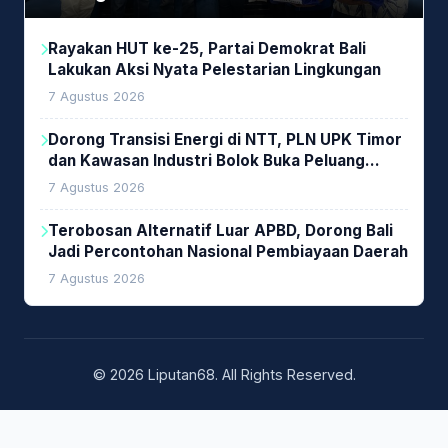
Rayakan HUT ke-25, Partai Demokrat Bali
Lakukan Aksi Nyata Pelestarian Lingkungan
7 Agustus 2026
Dorong Transisi Energi di NTT, PLN UPK Timor
dan Kawasan Industri Bolok Buka Peluang
Investasi Woodchip untuk Cofiring PLTU Bolok
7 Agustus 2026
Terobosan Alternatif Luar APBD, Dorong Bali
Jadi Percontohan Nasional Pembiayaan Daerah
7 Agustus 2026
© 2026 Liputan68. All Rights Reserved.