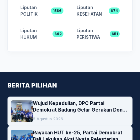
Liputan
Liputan
1586
674
POLITIK
KESEHATAN
Liputan
Liputan
662
651
HUKUM
PERISTIWA
BERITA PILIHAN
Wujud Kepedulian, DPC Partai
Demokrat Badung Gelar Gerakan Donor
Darah
8 Agustus 2026
Rayakan HUT ke-25, Partai Demokrat
Bali Lakukan Aksi Nyata Pelestarian