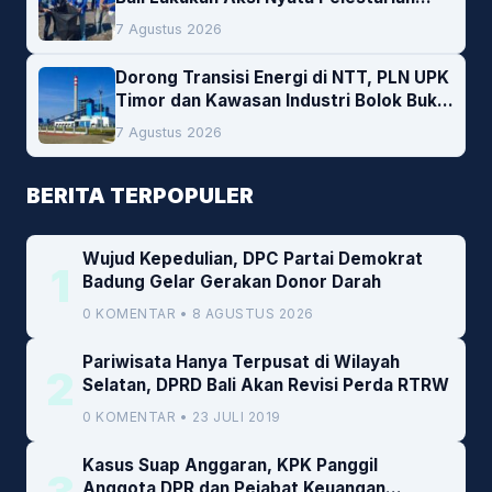
Lingkungan
7 Agustus 2026
Dorong Transisi Energi di NTT, PLN UPK
Timor dan Kawasan Industri Bolok Buka
Peluang Investasi Woodchip untuk
7 Agustus 2026
Cofiring PLTU Bolok
BERITA TERPOPULER
Wujud Kepedulian, DPC Partai Demokrat
1
Badung Gelar Gerakan Donor Darah
0 KOMENTAR • 8 AGUSTUS 2026
Pariwisata Hanya Terpusat di Wilayah
2
Selatan, DPRD Bali Akan Revisi Perda RTRW
0 KOMENTAR • 23 JULI 2019
Kasus Suap Anggaran, KPK Panggil
Anggota DPR dan Pejabat Keuangan