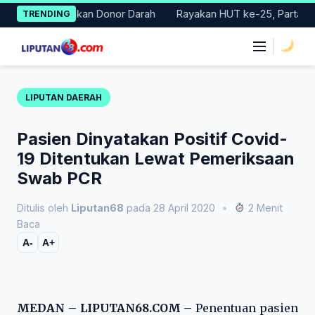
Skip
Gelar Gerakan Donor Darah
Rayakan HUT ke-25, Partai Demokra
TRENDING
to
content
|
LIPUTAN DAERAH
Pasien Dinyatakan Positif Covid-
19 Ditentukan Lewat Pemeriksaan
Swab PCR
Ditulis oleh
Liputan68
pada 28 April 2020
•
2 Menit
Baca
A-
A+
MEDAN – LIPUTAN68.COM –
Penentuan pasien