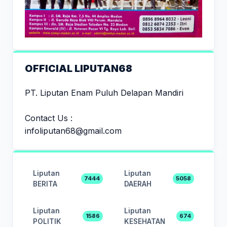
OFFICIAL LIPUTAN68
PT. Liputan Enam Puluh Delapan Mandiri
Contact Us :
infoliputan68@gmail.com
Liputan
Liputan
7444
5058
BERITA
DAERAH
Liputan
Liputan
1586
674
POLITIK
KESEHATAN