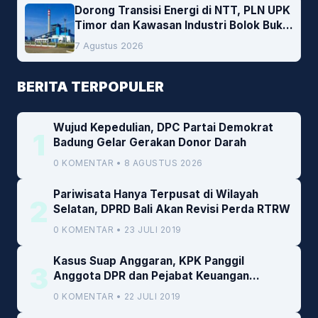
Dorong Transisi Energi di NTT, PLN UPK
Timor dan Kawasan Industri Bolok Buka
Peluang Investasi Woodchip untuk
7 Agustus 2026
Cofiring PLTU Bolok
BERITA TERPOPULER
Wujud Kepedulian, DPC Partai Demokrat
1
Badung Gelar Gerakan Donor Darah
0 KOMENTAR • 8 AGUSTUS 2026
Pariwisata Hanya Terpusat di Wilayah
2
Selatan, DPRD Bali Akan Revisi Perda RTRW
0 KOMENTAR • 23 JULI 2019
Kasus Suap Anggaran, KPK Panggil
3
Anggota DPR dan Pejabat Keuangan
Kemenkeu
0 KOMENTAR • 22 JULI 2019