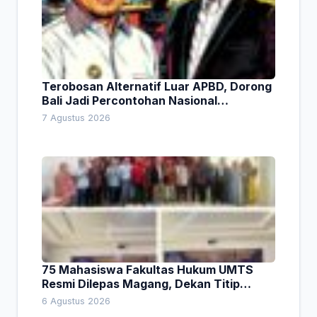
Terobosan Alternatif Luar APBD, Dorong
Bali Jadi Percontohan Nasional
Pembiayaan Daerah
7 Agustus 2026
75 Mahasiswa Fakultas Hukum UMTS
Resmi Dilepas Magang, Dekan Titip
Empat Pesan Penting
6 Agustus 2026