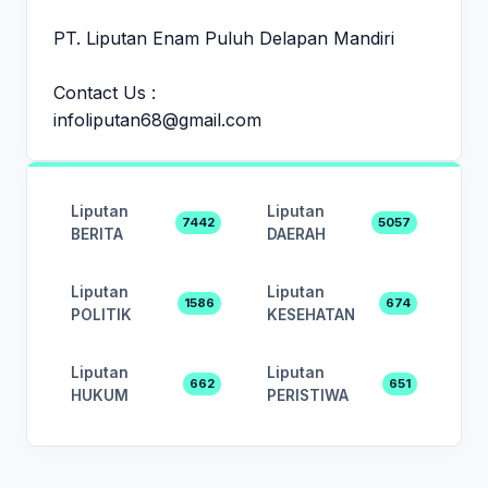
PT. Liputan Enam Puluh Delapan Mandiri
Contact Us :
infoliputan68@gmail.com
Liputan
Liputan
7442
5057
BERITA
DAERAH
Liputan
Liputan
1586
674
POLITIK
KESEHATAN
Liputan
Liputan
662
651
HUKUM
PERISTIWA