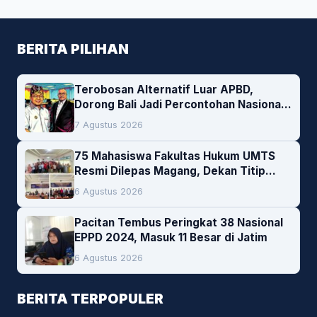
BERITA PILIHAN
Terobosan Alternatif Luar APBD,
Dorong Bali Jadi Percontohan Nasional
Pembiayaan Daerah
7 Agustus 2026
75 Mahasiswa Fakultas Hukum UMTS
Resmi Dilepas Magang, Dekan Titip
Empat Pesan Penting
6 Agustus 2026
Pacitan Tembus Peringkat 38 Nasional
EPPD 2024, Masuk 11 Besar di Jatim
6 Agustus 2026
BERITA TERPOPULER