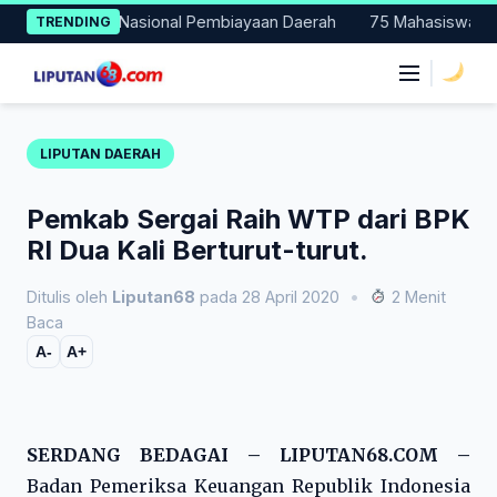
Skip
rcontohan Nasional Pembiayaan Daerah
75 Mahasiswa Fakultas 
TRENDING
to
content
|
LIPUTAN DAERAH
Pemkab Sergai Raih WTP dari BPK
RI Dua Kali Berturut-turut.
Ditulis oleh
Liputan68
pada 28 April 2020
•
2 Menit
Baca
A-
A+
SERDANG BEDAGAI – LIPUTAN68.COM –
Badan Pemeriksa Keuangan Republik Indonesia